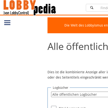
Die Welt des Lobbyismus e
Navigation
Alle öffentli
Über Lobbypedia
Inhalt A-Z
Artikel nach Kategorien
FAQ
Dies ist die kombinierte Anzeige aller
oder des Seitentitels eingeschränkt w
Spenden
Fördermitglied werden
Logbücher
Fehler melden
Vernetzen