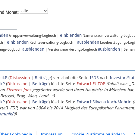
nd Monat:
nden
einblenden
Gruppenverwaltung-Logbuch |
Namensraumverwaltung-Logbu
einblenden
ausblenden
ch |
Rechteverwaltung-Logbuch |
Lesebestätigungs-Lo
ausblenden
ausblenden
ungs-Logbuch
| Versionsmarkierungs-Logbuch
| Semant
nikP
(
Diskussion
|
Beiträge
)
verschob die Seite
ISDS
nach
Investor-Sta
ikP
(
Diskussion
|
Beiträge
)
löschte Seite
Entwurf:EUTOP
(Inhalt war: „D
von
Klemens Joos
gegründet wurde und ihren Hauptsitz in München hat.
 Brüssel, Prag, Wien, Lond…“)
ikP
(
Diskussion
|
Beiträge
)
löschte Seite
Entwurf:Silvana Koch-Mehrin
(
l), FDP, war von 2004 bis 2014 Mitglied des Europäischen Parlaments,
ominikP
))
Über Lobbypedia
Impressum
Cookie-Zustimmung ändern