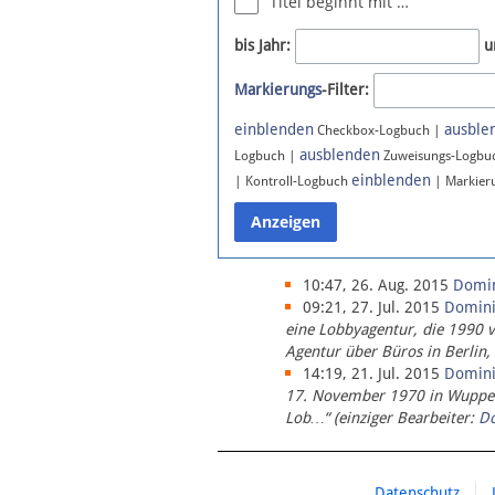
Titel beginnt mit …
Newsletter
bis Jahr:
u
Bluesky
Markierungs
-Filter:
Facebook
Instagram
einblenden
ausble
Checkbox-Logbuch |
ausblenden
Logbuch |
Zuweisungs-Logbu
einblenden
| Kontroll-Logbuch
| Markier
10:47, 26. Aug. 2015
Domi
09:21, 27. Jul. 2015
Domin
eine Lobbyagentur, die 1990 
Agentur über Büros in Berlin,
14:19, 21. Jul. 2015
Domin
17. November 1970 in Wupperta
Lob…“ (einziger Bearbeiter:
D
Datenschutz