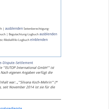
ausblenden
ch |
Seitenberechtigung-
ausblenden
gbuch | Begutachtung-Logbuch
einblenden
ic-MediaWiki-Logbuch
te-Dispute-Settlement
ie '''EUTOP International GmbH''' ist
 Nach eigenen Angaben verfügt die
Inhalt war: „'''Silvana Koch-Mehrin''' (*
 seit November 2014 ist sie für die
Analysedienste