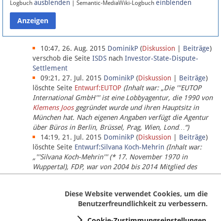
ausblenden
einblenden
Logbuch
| Semantic-MediaWiki-Logbuch
Datenschutz
Über Lobbypedia
10:47, 26. Aug. 2015
DominikP
(
Diskussion
|
Beiträge
)
verschob die Seite
ISDS
nach
Investor-State-Dispute-
Settlement
Impressum
09:21, 27. Jul. 2015
DominikP
(
Diskussion
|
Beiträge
)
löschte Seite
Entwurf:EUTOP
(Inhalt war: „Die '''EUTOP
International GmbH''' ist eine Lobbyagentur, die 1990 von
Klemens Joos
gegründet wurde und ihren Hauptsitz in
München hat. Nach eigenen Angaben verfügt die Agentur
über Büros in Berlin, Brüssel, Prag, Wien, Lond…“)
14:19, 21. Jul. 2015
DominikP
(
Diskussion
|
Beiträge
)
löschte Seite
Entwurf:Silvana Koch-Mehrin
(Inhalt war:
„'''Silvana Koch-Mehrin''' (* 17. November 1970 in
Wuppertal), FDP, war von 2004 bis 2014 Mitglied des
Europäischen Parlaments, seit November 2014 ist sie für
die Lob…“ (einziger Bearbeiter:
DominikP
))
Diese Website verwendet Cookies, um die
Benutzerfreundlichkeit zu verbessern.
Cookie-Zustimmungseinstellungen