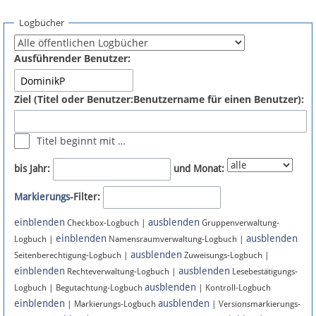
Spenden
Logbücher
Fördermitglied werden
Ausführender Benutzer:
Fehler melden
Ziel (Titel oder Benutzer:Benutzername für einen Benutzer):
Vernetzen
Titel beginnt mit …
Newsletter
bis Jahr:
und Monat:
Bluesky
Markierungs
-Filter:
einblenden
ausblenden
Facebook
Checkbox-Logbuch |
Gruppenverwaltung-
einblenden
ausblenden
Logbuch |
Namensraumverwaltung-Logbuch |
ausblenden
Instagram
Seitenberechtigung-Logbuch |
Zuweisungs-Logbuch |
einblenden
ausblenden
Rechteverwaltung-Logbuch |
Lesebestätigungs-
ausblenden
Logbuch | Begutachtung-Logbuch
| Kontroll-Logbuch
einblenden
ausblenden
| Markierungs-Logbuch
| Versionsmarkierungs-
Anmelden