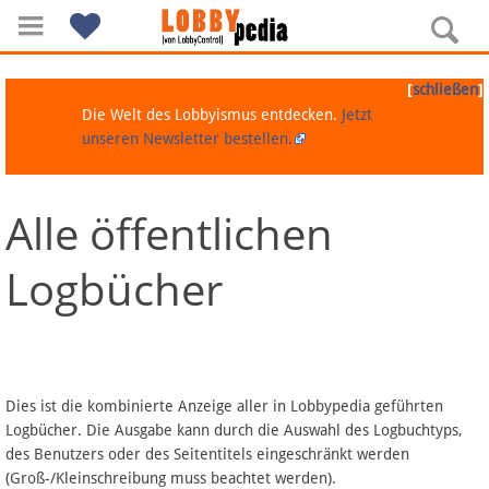
[
]
schließen
Die Welt des Lobbyismus entdecken.
Jetzt
unseren Newsletter bestellen.
Alle öffentlichen
Navigation
Logbücher
Über Lobbypedia
Inhalt A-Z
Artikel nach Kategorien
Dies ist die kombinierte Anzeige aller in Lobbypedia geführten
Logbücher. Die Ausgabe kann durch die Auswahl des Logbuchtyps,
FAQ
des Benutzers oder des Seitentitels eingeschränkt werden
(Groß-/Kleinschreibung muss beachtet werden).