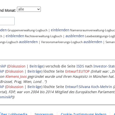
nd Monat:
nden
einblenden
Gruppenverwaltung-Logbuch |
Namensraumverwaltung-Logbu
einblenden
ausblenden
ch |
Rechteverwaltung-Logbuch |
Lesebestätigungs-Log
ausblenden
ausblenden
ungs-Logbuch
| Versionsmarkierungs-Logbuch
| Semant
nikP
(
Diskussion
|
Beiträge
)
verschob die Seite
ISDS
nach
Investor-Sta
ikP
(
Diskussion
|
Beiträge
)
löschte Seite
Entwurf:EUTOP
(Inhalt war: „D
von
Klemens Joos
gegründet wurde und ihren Hauptsitz in München hat.
 Brüssel, Prag, Wien, Lond…“)
ikP
(
Diskussion
|
Beiträge
)
löschte Seite
Entwurf:Silvana Koch-Mehrin
(
l), FDP, war von 2004 bis 2014 Mitglied des Europäischen Parlaments,
ominikP
))
Über Lobbypedia
Impressum
Cookie-Zustimmung ändern