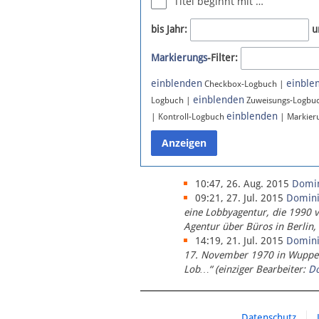
Titel beginnt mit …
Newsletter
bis Jahr:
u
Bluesky
Markierungs
-Filter:
Facebook
Instagram
einblenden
einble
Checkbox-Logbuch |
einblenden
Logbuch |
Zuweisungs-Logbu
einblenden
| Kontroll-Logbuch
| Markier
10:47, 26. Aug. 2015
Domi
09:21, 27. Jul. 2015
Domin
eine Lobbyagentur, die 1990 
Agentur über Büros in Berlin,
14:19, 21. Jul. 2015
Domin
17. November 1970 in Wupperta
Lob…“ (einziger Bearbeiter:
D
Datenschutz