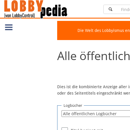
Die Welt des Lobbyismus e
Navigation
Alle öffentli
Über Lobbypedia
Inhalt A-Z
Artikel nach Kategorien
FAQ
Dies ist die kombinierte Anzeige aller
oder des Seitentitels eingeschränkt w
Spenden
Fördermitglied werden
Logbücher
Fehler melden
Vernetzen