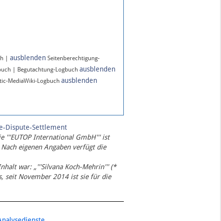
ausblenden
ch |
Seitenberechtigung-
ausblenden
buch | Begutachtung-Logbuch
ausblenden
ic-MediaWiki-Logbuch
te-Dispute-Settlement
ie '''EUTOP International GmbH''' ist
 Nach eigenen Angaben verfügt die
Inhalt war: „'''Silvana Koch-Mehrin''' (*
 seit November 2014 ist sie für die
Analysedienste