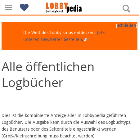
[
]
schließen
Die Welt des Lobbyismus entdecken.
Jetzt
unseren Newsletter bestellen.
Alle öffentlichen
Navigation
Logbücher
Über Lobbypedia
Inhalt A-Z
Artikel nach Kategorien
Dies ist die kombinierte Anzeige aller in Lobbypedia geführten
Logbücher. Die Ausgabe kann durch die Auswahl des Logbuchtyps,
FAQ
des Benutzers oder des Seitentitels eingeschränkt werden
(Groß-/Kleinschreibung muss beachtet werden).