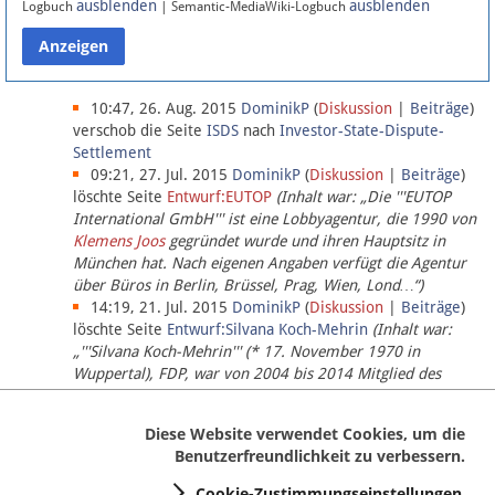
ausblenden
ausblenden
Logbuch
| Semantic-MediaWiki-Logbuch
Datenschutz
Über Lobbypedia
10:47, 26. Aug. 2015
DominikP
(
Diskussion
|
Beiträge
)
verschob die Seite
ISDS
nach
Investor-State-Dispute-
Settlement
Impressum
09:21, 27. Jul. 2015
DominikP
(
Diskussion
|
Beiträge
)
löschte Seite
Entwurf:EUTOP
(Inhalt war: „Die '''EUTOP
International GmbH''' ist eine Lobbyagentur, die 1990 von
Klemens Joos
gegründet wurde und ihren Hauptsitz in
München hat. Nach eigenen Angaben verfügt die Agentur
über Büros in Berlin, Brüssel, Prag, Wien, Lond…“)
14:19, 21. Jul. 2015
DominikP
(
Diskussion
|
Beiträge
)
löschte Seite
Entwurf:Silvana Koch-Mehrin
(Inhalt war:
„'''Silvana Koch-Mehrin''' (* 17. November 1970 in
Wuppertal), FDP, war von 2004 bis 2014 Mitglied des
Europäischen Parlaments, seit November 2014 ist sie für
die Lob…“ (einziger Bearbeiter:
DominikP
))
Diese Website verwendet Cookies, um die
Benutzerfreundlichkeit zu verbessern.
Cookie-Zustimmungseinstellungen