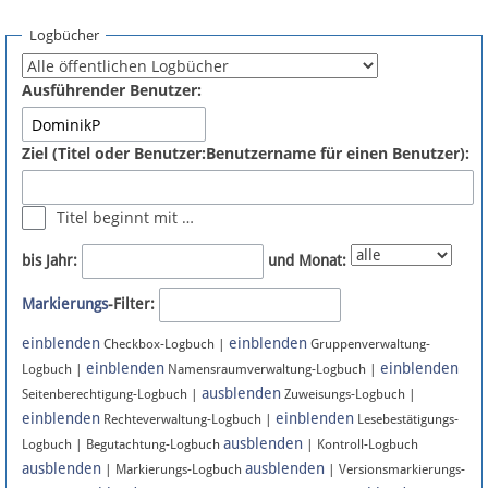
Spenden
Logbücher
Fördermitglied werden
Ausführender Benutzer:
Fehler melden
Ziel (Titel oder Benutzer:Benutzername für einen Benutzer):
Vernetzen
Titel beginnt mit …
Newsletter
bis Jahr:
und Monat:
Bluesky
Markierungs
-Filter:
einblenden
einblenden
Facebook
Checkbox-Logbuch |
Gruppenverwaltung-
einblenden
einblenden
Logbuch |
Namensraumverwaltung-Logbuch |
ausblenden
Instagram
Seitenberechtigung-Logbuch |
Zuweisungs-Logbuch |
einblenden
einblenden
Rechteverwaltung-Logbuch |
Lesebestätigungs-
ausblenden
Logbuch | Begutachtung-Logbuch
| Kontroll-Logbuch
ausblenden
ausblenden
| Markierungs-Logbuch
| Versionsmarkierungs-
Anmelden