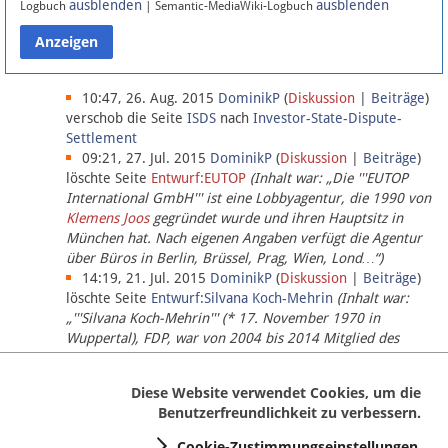
ausblenden
ausblenden
Logbuch
| Semantic-MediaWiki-Logbuch
Datenschutz
Über Lobbypedia
10:47, 26. Aug. 2015
DominikP
(
Diskussion
|
Beiträge
)
verschob die Seite
ISDS
nach
Investor-State-Dispute-
Settlement
Impressum
09:21, 27. Jul. 2015
DominikP
(
Diskussion
|
Beiträge
)
löschte Seite
Entwurf:EUTOP
(Inhalt war: „Die '''EUTOP
International GmbH''' ist eine Lobbyagentur, die 1990 von
Klemens Joos
gegründet wurde und ihren Hauptsitz in
München hat. Nach eigenen Angaben verfügt die Agentur
über Büros in Berlin, Brüssel, Prag, Wien, Lond…“)
14:19, 21. Jul. 2015
DominikP
(
Diskussion
|
Beiträge
)
löschte Seite
Entwurf:Silvana Koch-Mehrin
(Inhalt war:
„'''Silvana Koch-Mehrin''' (* 17. November 1970 in
Wuppertal), FDP, war von 2004 bis 2014 Mitglied des
Europäischen Parlaments, seit November 2014 ist sie für
die Lob…“ (einziger Bearbeiter:
DominikP
))
Diese Website verwendet Cookies, um die
Benutzerfreundlichkeit zu verbessern.
Cookie-Zustimmungseinstellungen