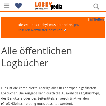
[
]
schließen
Die Welt des Lobbyismus entdecken.
Jetzt
unseren Newsletter bestellen.
Alle öffentlichen
Navigation
Logbücher
Über Lobbypedia
Inhalt A-Z
Artikel nach Kategorien
Dies ist die kombinierte Anzeige aller in Lobbypedia geführten
Logbücher. Die Ausgabe kann durch die Auswahl des Logbuchtyps,
FAQ
des Benutzers oder des Seitentitels eingeschränkt werden
(Groß-/Kleinschreibung muss beachtet werden).