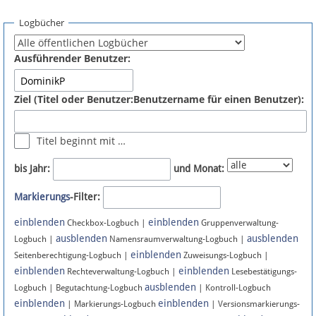
Spenden
Logbücher
Fördermitglied werden
Ausführender Benutzer:
Fehler melden
Ziel (Titel oder Benutzer:Benutzername für einen Benutzer):
Vernetzen
Titel beginnt mit …
Newsletter
bis Jahr:
und Monat:
Bluesky
Markierungs
-Filter:
einblenden
einblenden
Facebook
Checkbox-Logbuch |
Gruppenverwaltung-
ausblenden
ausblenden
Logbuch |
Namensraumverwaltung-Logbuch |
einblenden
Instagram
Seitenberechtigung-Logbuch |
Zuweisungs-Logbuch |
einblenden
einblenden
Rechteverwaltung-Logbuch |
Lesebestätigungs-
ausblenden
Logbuch | Begutachtung-Logbuch
| Kontroll-Logbuch
einblenden
einblenden
| Markierungs-Logbuch
| Versionsmarkierungs-
Anmelden