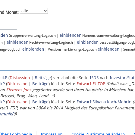
nd Monat:
nden
einblenden
Gruppenverwaltung-Logbuch |
Namensraumverwaltung-Logbu
einblenden
einblenden
ch |
Rechteverwaltung-Logbuch |
Lesebestätigungs-Log
einblenden
einblenden
ungs-Logbuch
| Versionsmarkierungs-Logbuch
| Semant
nikP
(
Diskussion
|
Beiträge
)
verschob die Seite
ISDS
nach
Investor-Sta
ikP
(
Diskussion
|
Beiträge
)
löschte Seite
Entwurf:EUTOP
(Inhalt war: „D
von
Klemens Joos
gegründet wurde und ihren Hauptsitz in München hat.
 Brüssel, Prag, Wien, Lond…“)
ikP
(
Diskussion
|
Beiträge
)
löschte Seite
Entwurf:Silvana Koch-Mehrin
(
l), FDP, war von 2004 bis 2014 Mitglied des Europäischen Parlaments,
ominikP
))
Über Lobbypedia
Impressum
Cookie-Zustimmung ändern