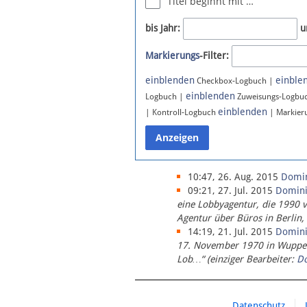
Titel beginnt mit …
Newsletter
bis Jahr:
u
Bluesky
Markierungs
-Filter:
Facebook
Instagram
einblenden
einble
Checkbox-Logbuch |
einblenden
Logbuch |
Zuweisungs-Logbu
einblenden
| Kontroll-Logbuch
| Markier
10:47, 26. Aug. 2015
Domi
09:21, 27. Jul. 2015
Domin
eine Lobbyagentur, die 1990 
Agentur über Büros in Berlin,
14:19, 21. Jul. 2015
Domin
17. November 1970 in Wupperta
Lob…“ (einziger Bearbeiter:
D
Datenschutz