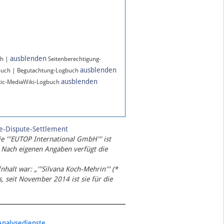
ausblenden
ch |
Seitenberechtigung-
ausblenden
buch | Begutachtung-Logbuch
ausblenden
ic-MediaWiki-Logbuch
te-Dispute-Settlement
ie '''EUTOP International GmbH''' ist
 Nach eigenen Angaben verfügt die
Inhalt war: „'''Silvana Koch-Mehrin''' (*
 seit November 2014 ist sie für die
Analysedienste