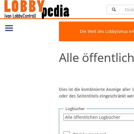
Die Welt des Lobbyismus e
Navigation
Alle öffentli
Über Lobbypedia
Inhalt A-Z
Artikel nach Kategorien
FAQ
Dies ist die kombinierte Anzeige aller
oder des Seitentitels eingeschränkt w
Spenden
Fördermitglied werden
Logbücher
Fehler melden
Vernetzen