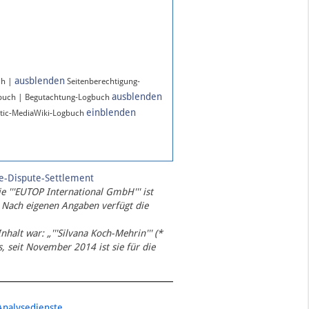
ausblenden
ch |
Seitenberechtigung-
ausblenden
gbuch | Begutachtung-Logbuch
einblenden
tic-MediaWiki-Logbuch
te-Dispute-Settlement
ie '''EUTOP International GmbH''' ist
 Nach eigenen Angaben verfügt die
Inhalt war: „'''Silvana Koch-Mehrin''' (*
 seit November 2014 ist sie für die
Analysedienste