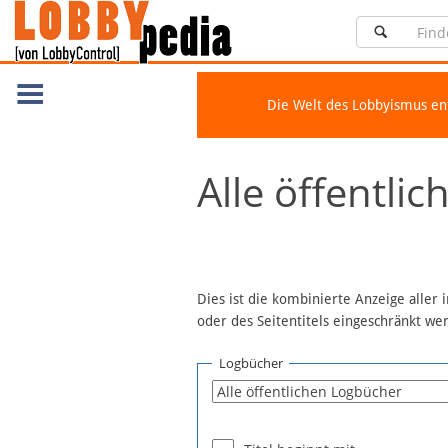
Die Welt des Lobbyismus e
Navigation
Alle öffentli
Über Lobbypedia
Inhalt A-Z
Artikel nach Kategorien
FAQ
Dies ist die kombinierte Anzeige aller
oder des Seitentitels eingeschränkt w
Spenden
Fördermitglied werden
Logbücher
Fehler melden
Vernetzen