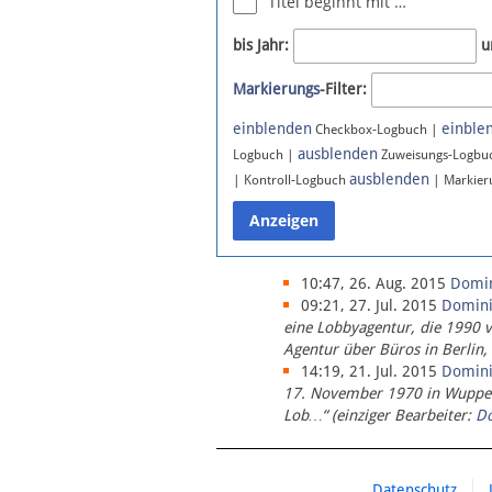
Titel beginnt mit …
Newsletter
bis Jahr:
u
Bluesky
Markierungs
-Filter:
Facebook
Instagram
einblenden
einble
Checkbox-Logbuch |
ausblenden
Logbuch |
Zuweisungs-Logbu
ausblenden
| Kontroll-Logbuch
| Markier
10:47, 26. Aug. 2015
Domi
09:21, 27. Jul. 2015
Domin
eine Lobbyagentur, die 1990 
Agentur über Büros in Berlin,
14:19, 21. Jul. 2015
Domin
17. November 1970 in Wupperta
Lob…“ (einziger Bearbeiter:
D
Datenschutz