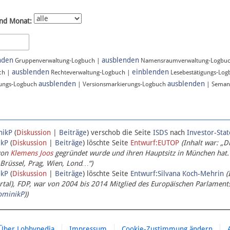
nd Monat:
nden
ausblenden
Gruppenverwaltung-Logbuch |
Namensraumverwaltung-Logbu
ausblenden
einblenden
ch |
Rechteverwaltung-Logbuch |
Lesebestätigungs-Lo
ausblenden
ausblenden
ungs-Logbuch
| Versionsmarkierungs-Logbuch
| Seman
nikP
(
Diskussion
|
Beiträge
)
verschob die Seite
ISDS
nach
Investor-Sta
ikP
(
Diskussion
|
Beiträge
)
löschte Seite
Entwurf:EUTOP
(Inhalt war: „D
von
Klemens Joos
gegründet wurde und ihren Hauptsitz in München hat.
 Brüssel, Prag, Wien, Lond…“)
ikP
(
Diskussion
|
Beiträge
)
löschte Seite
Entwurf:Silvana Koch-Mehrin
(
l), FDP, war von 2004 bis 2014 Mitglied des Europäischen Parlaments,
ominikP
))
Über Lobbypedia
Impressum
Cookie-Zustimmung ändern