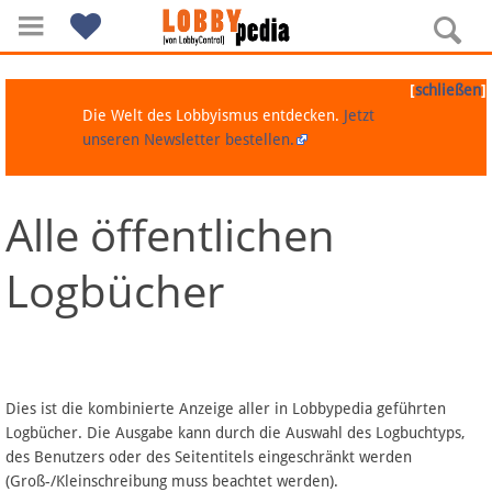
[
]
schließen
Die Welt des Lobbyismus entdecken.
Jetzt
unseren Newsletter bestellen.
Alle öffentlichen
Navigation
Logbücher
Über Lobbypedia
Inhalt A-Z
Artikel nach Kategorien
Dies ist die kombinierte Anzeige aller in Lobbypedia geführten
Logbücher. Die Ausgabe kann durch die Auswahl des Logbuchtyps,
FAQ
des Benutzers oder des Seitentitels eingeschränkt werden
(Groß-/Kleinschreibung muss beachtet werden).