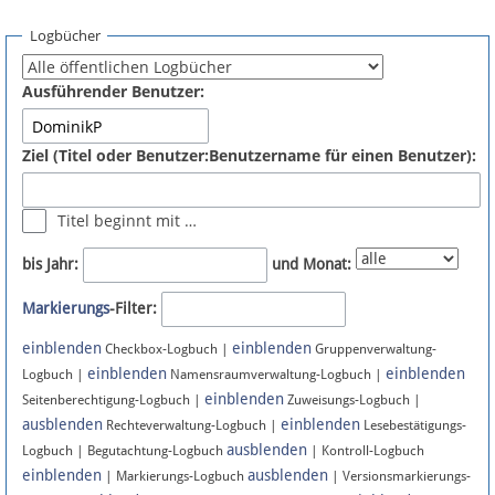
Spenden
Logbücher
Fördermitglied werden
Ausführender Benutzer:
Fehler melden
Ziel (Titel oder Benutzer:Benutzername für einen Benutzer):
Vernetzen
Titel beginnt mit …
Newsletter
bis Jahr:
und Monat:
Bluesky
Markierungs
-Filter:
einblenden
einblenden
Facebook
Checkbox-Logbuch |
Gruppenverwaltung-
einblenden
einblenden
Logbuch |
Namensraumverwaltung-Logbuch |
einblenden
Instagram
Seitenberechtigung-Logbuch |
Zuweisungs-Logbuch |
ausblenden
einblenden
Rechteverwaltung-Logbuch |
Lesebestätigungs-
ausblenden
Logbuch | Begutachtung-Logbuch
| Kontroll-Logbuch
einblenden
ausblenden
| Markierungs-Logbuch
| Versionsmarkierungs-
Anmelden