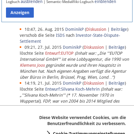
ausblenden
einblenden
Logbuch
| Semantic-MediaWiki-Logbuch
Datenschutz
Über Lobbypedia
10:47, 26. Aug. 2015
DominikP
(
Diskussion
|
Beiträge
)
verschob die Seite
ISDS
nach
Investor-State-Dispute-
Settlement
Impressum
09:21, 27. Jul. 2015
DominikP
(
Diskussion
|
Beiträge
)
löschte Seite
Entwurf:EUTOP
(Inhalt war: „Die '''EUTOP
International GmbH''' ist eine Lobbyagentur, die 1990 von
Klemens Joos
gegründet wurde und ihren Hauptsitz in
München hat. Nach eigenen Angaben verfügt die Agentur
über Büros in Berlin, Brüssel, Prag, Wien, Lond…“)
14:19, 21. Jul. 2015
DominikP
(
Diskussion
|
Beiträge
)
löschte Seite
Entwurf:Silvana Koch-Mehrin
(Inhalt war:
„'''Silvana Koch-Mehrin''' (* 17. November 1970 in
Wuppertal), FDP, war von 2004 bis 2014 Mitglied des
Europäischen Parlaments, seit November 2014 ist sie für
die Lob…“ (einziger Bearbeiter:
DominikP
))
Diese Website verwendet Cookies, um die
Benutzerfreundlichkeit zu verbessern.
Cookie-Zustimmungseinstellungen