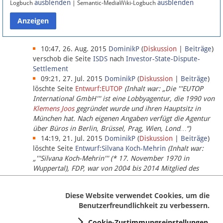
ausblenden
ausblenden
Logbuch
| Semantic-MediaWiki-Logbuch
Datenschutz
Über Lobbypedia
10:47, 26. Aug. 2015
DominikP
(
Diskussion
|
Beiträge
)
verschob die Seite
ISDS
nach
Investor-State-Dispute-
Settlement
Impressum
09:21, 27. Jul. 2015
DominikP
(
Diskussion
|
Beiträge
)
löschte Seite
Entwurf:EUTOP
(Inhalt war: „Die '''EUTOP
International GmbH''' ist eine Lobbyagentur, die 1990 von
Klemens Joos
gegründet wurde und ihren Hauptsitz in
München hat. Nach eigenen Angaben verfügt die Agentur
über Büros in Berlin, Brüssel, Prag, Wien, Lond…“)
14:19, 21. Jul. 2015
DominikP
(
Diskussion
|
Beiträge
)
löschte Seite
Entwurf:Silvana Koch-Mehrin
(Inhalt war:
„'''Silvana Koch-Mehrin''' (* 17. November 1970 in
Wuppertal), FDP, war von 2004 bis 2014 Mitglied des
Europäischen Parlaments, seit November 2014 ist sie für
die Lob…“ (einziger Bearbeiter:
DominikP
))
Diese Website verwendet Cookies, um die
Benutzerfreundlichkeit zu verbessern.
Cookie-Zustimmungseinstellungen