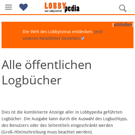
[
]
schließen
Die Welt des Lobbyismus entdecken.
Jetzt
unseren Newsletter bestellen.
Alle öffentlichen
Navigation
Logbücher
Über Lobbypedia
Inhalt A-Z
Artikel nach Kategorien
Dies ist die kombinierte Anzeige aller in Lobbypedia geführten
Logbücher. Die Ausgabe kann durch die Auswahl des Logbuchtyps,
FAQ
des Benutzers oder des Seitentitels eingeschränkt werden
(Groß-/Kleinschreibung muss beachtet werden).