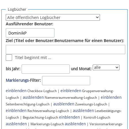
Spenden
Logbücher
Fördermitglied werden
Ausführender Benutzer:
Fehler melden
Ziel (Titel oder Benutzer:Benutzername für einen Benutzer):
Vernetzen
Titel beginnt mit …
Newsletter
bis Jahr:
und Monat:
Bluesky
Markierungs
-Filter:
einblenden
einblenden
Facebook
Checkbox-Logbuch |
Gruppenverwaltung-
ausblenden
einblenden
Logbuch |
Namensraumverwaltung-Logbuch |
ausblenden
Instagram
Seitenberechtigung-Logbuch |
Zuweisungs-Logbuch |
einblenden
ausblenden
Rechteverwaltung-Logbuch |
Lesebestätigungs-
einblenden
Logbuch | Begutachtung-Logbuch
| Kontroll-Logbuch
ausblenden
ausblenden
| Markierungs-Logbuch
| Versionsmarkierungs-
Anmelden