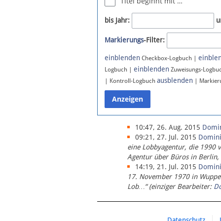
Titel beginnt mit …
Newsletter
bis Jahr:
u
Bluesky
Markierungs
-Filter:
Facebook
Instagram
einblenden
einble
Checkbox-Logbuch |
einblenden
Logbuch |
Zuweisungs-Logbu
ausblenden
| Kontroll-Logbuch
| Markier
10:47, 26. Aug. 2015
Domi
09:21, 27. Jul. 2015
Domin
eine Lobbyagentur, die 1990 
Agentur über Büros in Berlin,
14:19, 21. Jul. 2015
Domin
17. November 1970 in Wupperta
Lob…“ (einziger Bearbeiter:
D
Datenschutz