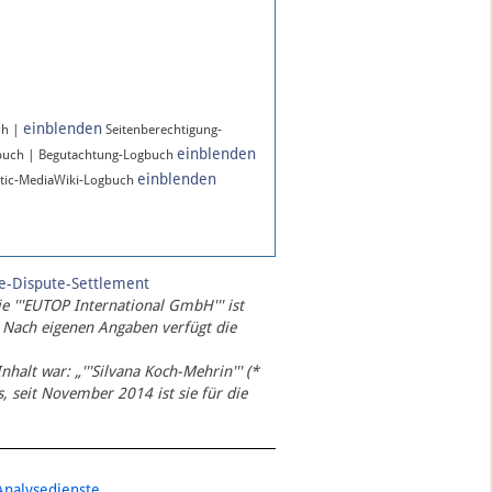
einblenden
ch |
Seitenberechtigung-
einblenden
buch | Begutachtung-Logbuch
einblenden
tic-MediaWiki-Logbuch
te-Dispute-Settlement
ie '''EUTOP International GmbH''' ist
 Nach eigenen Angaben verfügt die
Inhalt war: „'''Silvana Koch-Mehrin''' (*
 seit November 2014 ist sie für die
Analysedienste