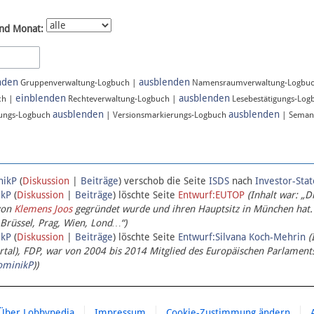
nd Monat:
nden
ausblenden
Gruppenverwaltung-Logbuch |
Namensraumverwaltung-Logbu
einblenden
ausblenden
ch |
Rechteverwaltung-Logbuch |
Lesebestätigungs-Log
ausblenden
ausblenden
ungs-Logbuch
| Versionsmarkierungs-Logbuch
| Seman
nikP
(
Diskussion
|
Beiträge
)
verschob die Seite
ISDS
nach
Investor-Sta
ikP
(
Diskussion
|
Beiträge
)
löschte Seite
Entwurf:EUTOP
(Inhalt war: „D
von
Klemens Joos
gegründet wurde und ihren Hauptsitz in München hat.
 Brüssel, Prag, Wien, Lond…“)
ikP
(
Diskussion
|
Beiträge
)
löschte Seite
Entwurf:Silvana Koch-Mehrin
(
l), FDP, war von 2004 bis 2014 Mitglied des Europäischen Parlaments,
ominikP
))
Über Lobbypedia
Impressum
Cookie-Zustimmung ändern