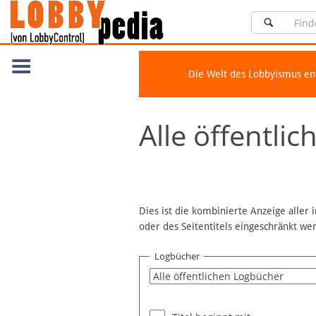
Die Welt des Lobbyismus e
Navigation
Alle öffentli
Über Lobbypedia
Inhalt A-Z
Artikel nach Kategorien
FAQ
Dies ist die kombinierte Anzeige aller
oder des Seitentitels eingeschränkt w
Spenden
Fördermitglied werden
Logbücher
Fehler melden
Vernetzen