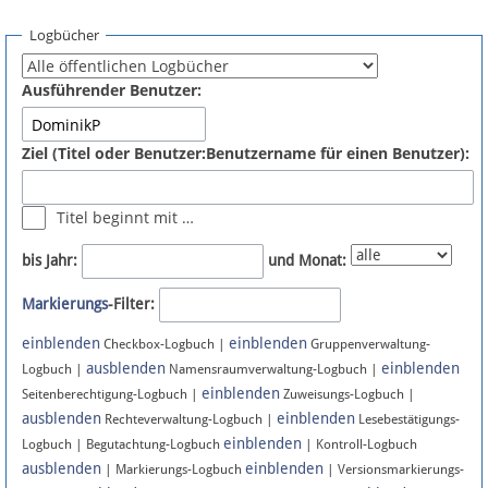
Spenden
Logbücher
Fördermitglied werden
Ausführender Benutzer:
Fehler melden
Ziel (Titel oder Benutzer:Benutzername für einen Benutzer):
Vernetzen
Titel beginnt mit …
Newsletter
bis Jahr:
und Monat:
Bluesky
Markierungs
-Filter:
einblenden
einblenden
Facebook
Checkbox-Logbuch |
Gruppenverwaltung-
ausblenden
einblenden
Logbuch |
Namensraumverwaltung-Logbuch |
einblenden
Instagram
Seitenberechtigung-Logbuch |
Zuweisungs-Logbuch |
ausblenden
einblenden
Rechteverwaltung-Logbuch |
Lesebestätigungs-
einblenden
Logbuch | Begutachtung-Logbuch
| Kontroll-Logbuch
ausblenden
einblenden
| Markierungs-Logbuch
| Versionsmarkierungs-
Anmelden