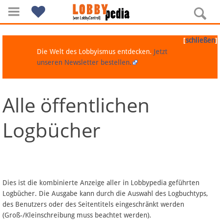
[
]
schließen
Die Welt des Lobbyismus entdecken.
Jetzt
unseren Newsletter bestellen.
Alle öffentlichen
Navigation
Logbücher
Über Lobbypedia
Inhalt A-Z
Artikel nach Kategorien
Dies ist die kombinierte Anzeige aller in Lobbypedia geführten
Logbücher. Die Ausgabe kann durch die Auswahl des Logbuchtyps,
FAQ
des Benutzers oder des Seitentitels eingeschränkt werden
(Groß-/Kleinschreibung muss beachtet werden).