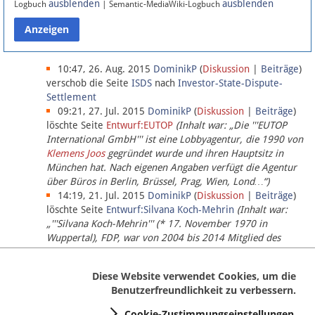
ausblenden
ausblenden
Logbuch
| Semantic-MediaWiki-Logbuch
Datenschutz
Über Lobbypedia
10:47, 26. Aug. 2015
DominikP
(
Diskussion
|
Beiträge
)
verschob die Seite
ISDS
nach
Investor-State-Dispute-
Settlement
Impressum
09:21, 27. Jul. 2015
DominikP
(
Diskussion
|
Beiträge
)
löschte Seite
Entwurf:EUTOP
(Inhalt war: „Die '''EUTOP
International GmbH''' ist eine Lobbyagentur, die 1990 von
Klemens Joos
gegründet wurde und ihren Hauptsitz in
München hat. Nach eigenen Angaben verfügt die Agentur
über Büros in Berlin, Brüssel, Prag, Wien, Lond…“)
14:19, 21. Jul. 2015
DominikP
(
Diskussion
|
Beiträge
)
löschte Seite
Entwurf:Silvana Koch-Mehrin
(Inhalt war:
„'''Silvana Koch-Mehrin''' (* 17. November 1970 in
Wuppertal), FDP, war von 2004 bis 2014 Mitglied des
Europäischen Parlaments, seit November 2014 ist sie für
die Lob…“ (einziger Bearbeiter:
DominikP
))
Diese Website verwendet Cookies, um die
Benutzerfreundlichkeit zu verbessern.
Cookie-Zustimmungseinstellungen