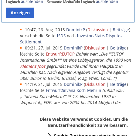
ausblenden
ausblenden
Logbuch
| Semantic-MediaWiki-Logbuch
Datenschutz
Über Lobbypedia
10:47, 26. Aug. 2015
DominikP
(
Diskussion
|
Beiträge
)
verschob die Seite
ISDS
nach
Investor-State-Dispute-
Settlement
Impressum
09:21, 27. Jul. 2015
DominikP
(
Diskussion
|
Beiträge
)
löschte Seite
Entwurf:EUTOP
(Inhalt war: „Die '''EUTOP
International GmbH''' ist eine Lobbyagentur, die 1990 von
Klemens Joos
gegründet wurde und ihren Hauptsitz in
München hat. Nach eigenen Angaben verfügt die Agentur
über Büros in Berlin, Brüssel, Prag, Wien, Lond…“)
14:19, 21. Jul. 2015
DominikP
(
Diskussion
|
Beiträge
)
löschte Seite
Entwurf:Silvana Koch-Mehrin
(Inhalt war:
„'''Silvana Koch-Mehrin''' (* 17. November 1970 in
Wuppertal), FDP, war von 2004 bis 2014 Mitglied des
Europäischen Parlaments, seit November 2014 ist sie für
die Lob…“ (einziger Bearbeiter:
DominikP
))
Diese Website verwendet Cookies, um die
Benutzerfreundlichkeit zu verbessern.
Cookie-Zustimmungseinstellungen