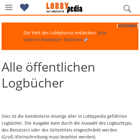
[
]
schließen
Die Welt des Lobbyismus entdecken.
Jetzt
unseren Newsletter bestellen.
Alle öffentlichen
Navigation
Logbücher
Über Lobbypedia
Inhalt A-Z
Artikel nach Kategorien
Dies ist die kombinierte Anzeige aller in Lobbypedia geführten
Logbücher. Die Ausgabe kann durch die Auswahl des Logbuchtyps,
FAQ
des Benutzers oder des Seitentitels eingeschränkt werden
(Groß-/Kleinschreibung muss beachtet werden).