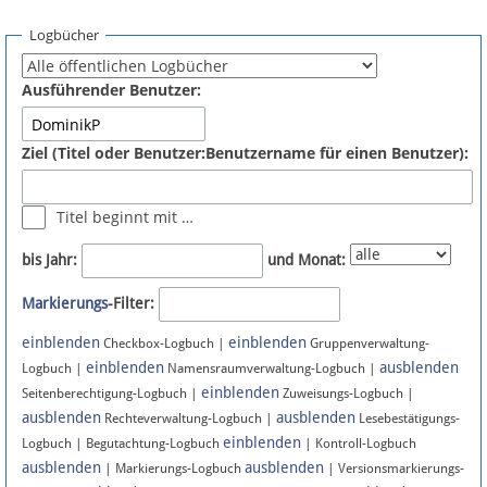
Spenden
Logbücher
Fördermitglied werden
Ausführender Benutzer:
Fehler melden
Ziel (Titel oder Benutzer:Benutzername für einen Benutzer):
Vernetzen
Titel beginnt mit …
Newsletter
bis Jahr:
und Monat:
Bluesky
Markierungs
-Filter:
einblenden
einblenden
Facebook
Checkbox-Logbuch |
Gruppenverwaltung-
einblenden
ausblenden
Logbuch |
Namensraumverwaltung-Logbuch |
einblenden
Instagram
Seitenberechtigung-Logbuch |
Zuweisungs-Logbuch |
ausblenden
ausblenden
Rechteverwaltung-Logbuch |
Lesebestätigungs-
einblenden
Logbuch | Begutachtung-Logbuch
| Kontroll-Logbuch
ausblenden
ausblenden
| Markierungs-Logbuch
| Versionsmarkierungs-
Anmelden