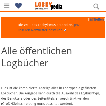
[
]
schließen
Die Welt des Lobbyismus entdecken.
Jetzt
unseren Newsletter bestellen.
Alle öffentlichen
Navigation
Logbücher
Über Lobbypedia
Inhalt A-Z
Artikel nach Kategorien
Dies ist die kombinierte Anzeige aller in Lobbypedia geführten
Logbücher. Die Ausgabe kann durch die Auswahl des Logbuchtyps,
FAQ
des Benutzers oder des Seitentitels eingeschränkt werden
(Groß-/Kleinschreibung muss beachtet werden).