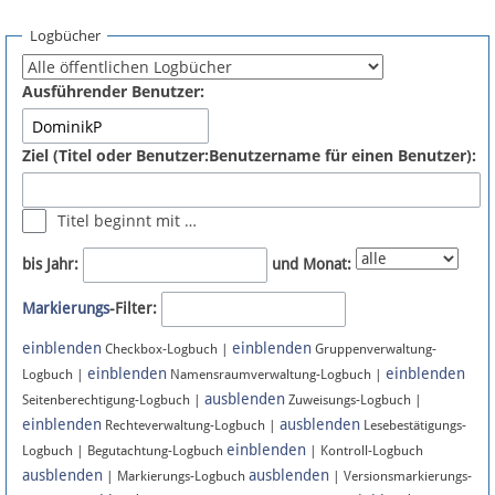
Spenden
Logbücher
Fördermitglied werden
Ausführender Benutzer:
Fehler melden
Ziel (Titel oder Benutzer:Benutzername für einen Benutzer):
Vernetzen
Titel beginnt mit …
Newsletter
bis Jahr:
und Monat:
Bluesky
Markierungs
-Filter:
einblenden
einblenden
Facebook
Checkbox-Logbuch |
Gruppenverwaltung-
einblenden
einblenden
Logbuch |
Namensraumverwaltung-Logbuch |
ausblenden
Instagram
Seitenberechtigung-Logbuch |
Zuweisungs-Logbuch |
einblenden
ausblenden
Rechteverwaltung-Logbuch |
Lesebestätigungs-
einblenden
Logbuch | Begutachtung-Logbuch
| Kontroll-Logbuch
ausblenden
ausblenden
| Markierungs-Logbuch
| Versionsmarkierungs-
Anmelden