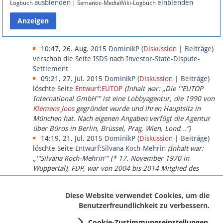
ausblenden
einblenden
Logbuch
| Semantic-MediaWiki-Logbuch
Datenschutz
Über Lobbypedia
10:47, 26. Aug. 2015
DominikP
(
Diskussion
|
Beiträge
)
verschob die Seite
ISDS
nach
Investor-State-Dispute-
Settlement
Impressum
09:21, 27. Jul. 2015
DominikP
(
Diskussion
|
Beiträge
)
löschte Seite
Entwurf:EUTOP
(Inhalt war: „Die '''EUTOP
International GmbH''' ist eine Lobbyagentur, die 1990 von
Klemens Joos
gegründet wurde und ihren Hauptsitz in
München hat. Nach eigenen Angaben verfügt die Agentur
über Büros in Berlin, Brüssel, Prag, Wien, Lond…“)
14:19, 21. Jul. 2015
DominikP
(
Diskussion
|
Beiträge
)
löschte Seite
Entwurf:Silvana Koch-Mehrin
(Inhalt war:
„'''Silvana Koch-Mehrin''' (* 17. November 1970 in
Wuppertal), FDP, war von 2004 bis 2014 Mitglied des
Europäischen Parlaments, seit November 2014 ist sie für
die Lob…“ (einziger Bearbeiter:
DominikP
))
Diese Website verwendet Cookies, um die
Benutzerfreundlichkeit zu verbessern.
Cookie-Zustimmungseinstellungen