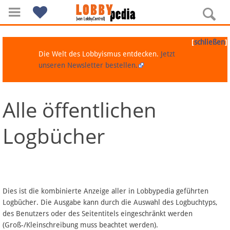
[
]
schließen
Die Welt des Lobbyismus entdecken.
Jetzt
unseren Newsletter bestellen.
Alle öffentlichen
Navigation
Logbücher
Über Lobbypedia
Inhalt A-Z
Artikel nach Kategorien
Dies ist die kombinierte Anzeige aller in Lobbypedia geführten
Logbücher. Die Ausgabe kann durch die Auswahl des Logbuchtyps,
FAQ
des Benutzers oder des Seitentitels eingeschränkt werden
(Groß-/Kleinschreibung muss beachtet werden).