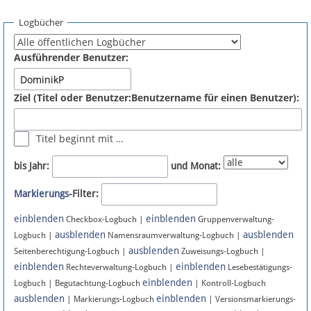
Spenden
Logbücher
Fördermitglied werden
Ausführender Benutzer:
Fehler melden
Ziel (Titel oder Benutzer:Benutzername für einen Benutzer):
Vernetzen
Titel beginnt mit …
Newsletter
bis Jahr:
und Monat:
Bluesky
Markierungs
-Filter:
einblenden
einblenden
Facebook
Checkbox-Logbuch |
Gruppenverwaltung-
ausblenden
ausblenden
Logbuch |
Namensraumverwaltung-Logbuch |
ausblenden
Instagram
Seitenberechtigung-Logbuch |
Zuweisungs-Logbuch |
einblenden
einblenden
Rechteverwaltung-Logbuch |
Lesebestätigungs-
einblenden
Logbuch | Begutachtung-Logbuch
| Kontroll-Logbuch
ausblenden
einblenden
| Markierungs-Logbuch
| Versionsmarkierungs-
Anmelden