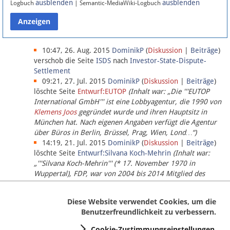
ausblenden
ausblenden
Logbuch
| Semantic-MediaWiki-Logbuch
Datenschutz
Über Lobbypedia
10:47, 26. Aug. 2015
DominikP
(
Diskussion
|
Beiträge
)
verschob die Seite
ISDS
nach
Investor-State-Dispute-
Settlement
Impressum
09:21, 27. Jul. 2015
DominikP
(
Diskussion
|
Beiträge
)
löschte Seite
Entwurf:EUTOP
(Inhalt war: „Die '''EUTOP
International GmbH''' ist eine Lobbyagentur, die 1990 von
Klemens Joos
gegründet wurde und ihren Hauptsitz in
München hat. Nach eigenen Angaben verfügt die Agentur
über Büros in Berlin, Brüssel, Prag, Wien, Lond…“)
14:19, 21. Jul. 2015
DominikP
(
Diskussion
|
Beiträge
)
löschte Seite
Entwurf:Silvana Koch-Mehrin
(Inhalt war:
„'''Silvana Koch-Mehrin''' (* 17. November 1970 in
Wuppertal), FDP, war von 2004 bis 2014 Mitglied des
Europäischen Parlaments, seit November 2014 ist sie für
die Lob…“ (einziger Bearbeiter:
DominikP
))
Diese Website verwendet Cookies, um die
Benutzerfreundlichkeit zu verbessern.
Cookie-Zustimmungseinstellungen