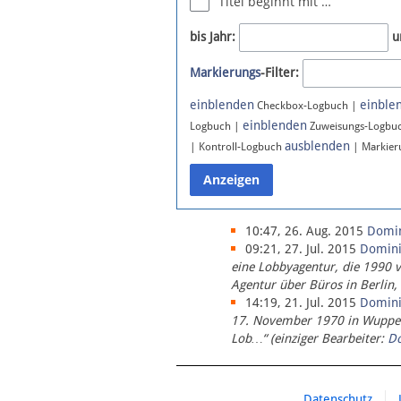
Titel beginnt mit …
Newsletter
bis Jahr:
u
Bluesky
Markierungs
-Filter:
Facebook
Instagram
einblenden
einble
Checkbox-Logbuch |
einblenden
Logbuch |
Zuweisungs-Logbu
ausblenden
| Kontroll-Logbuch
| Markier
10:47, 26. Aug. 2015
Domi
09:21, 27. Jul. 2015
Domin
eine Lobbyagentur, die 1990 
Agentur über Büros in Berlin,
14:19, 21. Jul. 2015
Domin
17. November 1970 in Wupperta
Lob…“ (einziger Bearbeiter:
D
Datenschutz