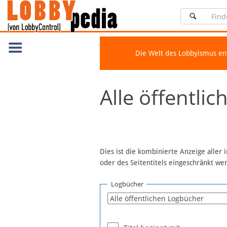
Die Welt des Lobbyismus e
Navigation
Alle öffentli
Über Lobbypedia
Inhalt A-Z
Artikel nach Kategorien
FAQ
Dies ist die kombinierte Anzeige aller
oder des Seitentitels eingeschränkt w
Spenden
Fördermitglied werden
Logbücher
Fehler melden
Vernetzen