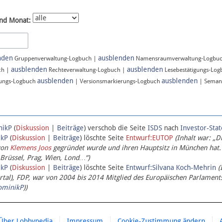
nd Monat:
nden
ausblenden
Gruppenverwaltung-Logbuch |
Namensraumverwaltung-Logbu
ausblenden
ausblenden
ch |
Rechteverwaltung-Logbuch |
Lesebestätigungs-Lo
ausblenden
ausblenden
ungs-Logbuch
| Versionsmarkierungs-Logbuch
| Seman
nikP
(
Diskussion
|
Beiträge
)
verschob die Seite
ISDS
nach
Investor-Sta
ikP
(
Diskussion
|
Beiträge
)
löschte Seite
Entwurf:EUTOP
(Inhalt war: „D
von
Klemens Joos
gegründet wurde und ihren Hauptsitz in München hat.
 Brüssel, Prag, Wien, Lond…“)
ikP
(
Diskussion
|
Beiträge
)
löschte Seite
Entwurf:Silvana Koch-Mehrin
(
l), FDP, war von 2004 bis 2014 Mitglied des Europäischen Parlaments,
ominikP
))
Über Lobbypedia
Impressum
Cookie-Zustimmung ändern