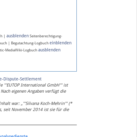
ausblenden
ch |
Seitenberechtigung-
einblenden
gbuch | Begutachtung-Logbuch
ausblenden
tic-MediaWiki-Logbuch
te-Dispute-Settlement
ie '''EUTOP International GmbH''' ist
 Nach eigenen Angaben verfügt die
Inhalt war: „'''Silvana Koch-Mehrin''' (*
 seit November 2014 ist sie für die
Analysedienste