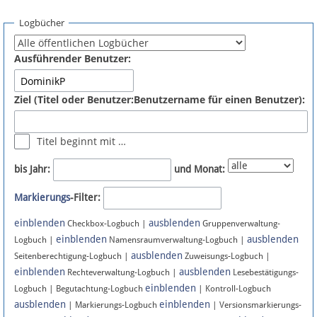
Spenden
Logbücher
Fördermitglied werden
Ausführender Benutzer:
Fehler melden
Ziel (Titel oder Benutzer:Benutzername für einen Benutzer):
Vernetzen
Titel beginnt mit …
Newsletter
bis Jahr:
und Monat:
Bluesky
Markierungs
-Filter:
einblenden
ausblenden
Facebook
Checkbox-Logbuch |
Gruppenverwaltung-
einblenden
ausblenden
Logbuch |
Namensraumverwaltung-Logbuch |
ausblenden
Instagram
Seitenberechtigung-Logbuch |
Zuweisungs-Logbuch |
einblenden
ausblenden
Rechteverwaltung-Logbuch |
Lesebestätigungs-
einblenden
Logbuch | Begutachtung-Logbuch
| Kontroll-Logbuch
ausblenden
einblenden
| Markierungs-Logbuch
| Versionsmarkierungs-
Anmelden