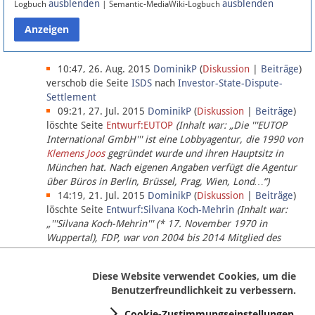
ausblenden
ausblenden
Logbuch
| Semantic-MediaWiki-Logbuch
Datenschutz
Über Lobbypedia
10:47, 26. Aug. 2015
DominikP
(
Diskussion
|
Beiträge
)
verschob die Seite
ISDS
nach
Investor-State-Dispute-
Settlement
Impressum
09:21, 27. Jul. 2015
DominikP
(
Diskussion
|
Beiträge
)
löschte Seite
Entwurf:EUTOP
(Inhalt war: „Die '''EUTOP
International GmbH''' ist eine Lobbyagentur, die 1990 von
Klemens Joos
gegründet wurde und ihren Hauptsitz in
München hat. Nach eigenen Angaben verfügt die Agentur
über Büros in Berlin, Brüssel, Prag, Wien, Lond…“)
14:19, 21. Jul. 2015
DominikP
(
Diskussion
|
Beiträge
)
löschte Seite
Entwurf:Silvana Koch-Mehrin
(Inhalt war:
„'''Silvana Koch-Mehrin''' (* 17. November 1970 in
Wuppertal), FDP, war von 2004 bis 2014 Mitglied des
Europäischen Parlaments, seit November 2014 ist sie für
die Lob…“ (einziger Bearbeiter:
DominikP
))
Diese Website verwendet Cookies, um die
Benutzerfreundlichkeit zu verbessern.
Cookie-Zustimmungseinstellungen