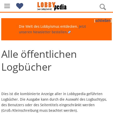
[
]
schließen
Die Welt des Lobbyismus entdecken.
Jetzt
unseren Newsletter bestellen.
Alle öffentlichen
Navigation
Logbücher
Über Lobbypedia
Inhalt A-Z
Artikel nach Kategorien
Dies ist die kombinierte Anzeige aller in Lobbypedia geführten
Logbücher. Die Ausgabe kann durch die Auswahl des Logbuchtyps,
FAQ
des Benutzers oder des Seitentitels eingeschränkt werden
(Groß-/Kleinschreibung muss beachtet werden).