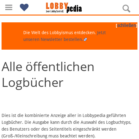
[
]
schließen
Die Welt des Lobbyismus entdecken.
Jetzt
unseren Newsletter bestellen.
Alle öffentlichen
Navigation
Logbücher
Über Lobbypedia
Inhalt A-Z
Artikel nach Kategorien
Dies ist die kombinierte Anzeige aller in Lobbypedia geführten
Logbücher. Die Ausgabe kann durch die Auswahl des Logbuchtyps,
FAQ
des Benutzers oder des Seitentitels eingeschränkt werden
(Groß-/Kleinschreibung muss beachtet werden).