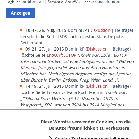
einblenden
ausblenden
Logbuch
| Semantic-MediaWiki-Logbuch
Datenschutz
Über Lobbypedia
10:47, 26. Aug. 2015
DominikP
(
Diskussion
|
Beiträge
)
verschob die Seite
ISDS
nach
Investor-State-Dispute-
Settlement
Impressum
09:21, 27. Jul. 2015
DominikP
(
Diskussion
|
Beiträge
)
löschte Seite
Entwurf:EUTOP
(Inhalt war: „Die '''EUTOP
International GmbH''' ist eine Lobbyagentur, die 1990 von
Klemens Joos
gegründet wurde und ihren Hauptsitz in
München hat. Nach eigenen Angaben verfügt die Agentur
über Büros in Berlin, Brüssel, Prag, Wien, Lond…“)
14:19, 21. Jul. 2015
DominikP
(
Diskussion
|
Beiträge
)
löschte Seite
Entwurf:Silvana Koch-Mehrin
(Inhalt war:
„'''Silvana Koch-Mehrin''' (* 17. November 1970 in
Wuppertal), FDP, war von 2004 bis 2014 Mitglied des
Europäischen Parlaments, seit November 2014 ist sie für
die Lob…“ (einziger Bearbeiter:
DominikP
))
Diese Website verwendet Cookies, um die
Benutzerfreundlichkeit zu verbessern.
Cookie-Zustimmungseinstellungen