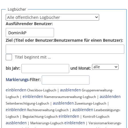
Spenden
Logbücher
Fördermitglied werden
Ausführender Benutzer:
Fehler melden
Ziel (Titel oder Benutzer:Benutzername für einen Benutzer):
Vernetzen
Titel beginnt mit …
Newsletter
bis Jahr:
und Monat:
Bluesky
Markierungs
-Filter:
einblenden
ausblenden
Facebook
Checkbox-Logbuch |
Gruppenverwaltung-
einblenden
ausblenden
Logbuch |
Namensraumverwaltung-Logbuch |
ausblenden
Instagram
Seitenberechtigung-Logbuch |
Zuweisungs-Logbuch |
einblenden
ausblenden
Rechteverwaltung-Logbuch |
Lesebestätigungs-
einblenden
Logbuch | Begutachtung-Logbuch
| Kontroll-Logbuch
ausblenden
einblenden
| Markierungs-Logbuch
| Versionsmarkierungs-
Anmelden