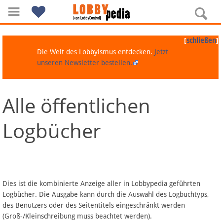
[
]
schließen
Die Welt des Lobbyismus entdecken.
Jetzt
unseren Newsletter bestellen.
Alle öffentlichen
Navigation
Logbücher
Über Lobbypedia
Inhalt A-Z
Artikel nach Kategorien
Dies ist die kombinierte Anzeige aller in Lobbypedia geführten
Logbücher. Die Ausgabe kann durch die Auswahl des Logbuchtyps,
FAQ
des Benutzers oder des Seitentitels eingeschränkt werden
(Groß-/Kleinschreibung muss beachtet werden).