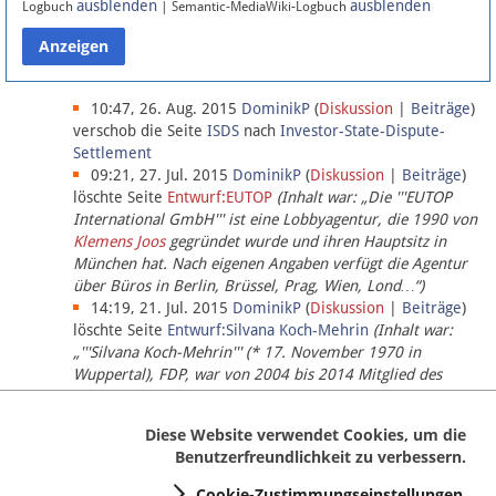
ausblenden
ausblenden
Logbuch
| Semantic-MediaWiki-Logbuch
Datenschutz
Über Lobbypedia
10:47, 26. Aug. 2015
DominikP
(
Diskussion
|
Beiträge
)
verschob die Seite
ISDS
nach
Investor-State-Dispute-
Settlement
Impressum
09:21, 27. Jul. 2015
DominikP
(
Diskussion
|
Beiträge
)
löschte Seite
Entwurf:EUTOP
(Inhalt war: „Die '''EUTOP
International GmbH''' ist eine Lobbyagentur, die 1990 von
Klemens Joos
gegründet wurde und ihren Hauptsitz in
München hat. Nach eigenen Angaben verfügt die Agentur
über Büros in Berlin, Brüssel, Prag, Wien, Lond…“)
14:19, 21. Jul. 2015
DominikP
(
Diskussion
|
Beiträge
)
löschte Seite
Entwurf:Silvana Koch-Mehrin
(Inhalt war:
„'''Silvana Koch-Mehrin''' (* 17. November 1970 in
Wuppertal), FDP, war von 2004 bis 2014 Mitglied des
Europäischen Parlaments, seit November 2014 ist sie für
die Lob…“ (einziger Bearbeiter:
DominikP
))
Diese Website verwendet Cookies, um die
Benutzerfreundlichkeit zu verbessern.
Cookie-Zustimmungseinstellungen