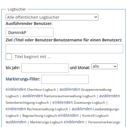
Spenden
Logbücher
Fördermitglied werden
Ausführender Benutzer:
Fehler melden
Ziel (Titel oder Benutzer:Benutzername für einen Benutzer):
Vernetzen
Titel beginnt mit …
Newsletter
bis Jahr:
und Monat:
Bluesky
Markierungs
-Filter:
einblenden
ausblenden
Facebook
Checkbox-Logbuch |
Gruppenverwaltung-
ausblenden
ausblenden
Logbuch |
Namensraumverwaltung-Logbuch |
einblenden
Instagram
Seitenberechtigung-Logbuch |
Zuweisungs-Logbuch |
einblenden
ausblenden
Rechteverwaltung-Logbuch |
Lesebestätigungs-
einblenden
Logbuch | Begutachtung-Logbuch
| Kontroll-Logbuch
ausblenden
einblenden
| Markierungs-Logbuch
| Versionsmarkierungs-
Anmelden