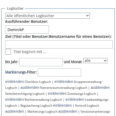
Spenden
Logbücher
Fördermitglied werden
Ausführender Benutzer:
Fehler melden
Ziel (Titel oder Benutzer:Benutzername für einen Benutzer):
Vernetzen
Titel beginnt mit …
Newsletter
bis Jahr:
und Monat:
Bluesky
Markierungs
-Filter:
einblenden
einblenden
Facebook
Checkbox-Logbuch |
Gruppenverwaltung-
ausblenden
ausblenden
Logbuch |
Namensraumverwaltung-Logbuch |
einblenden
Instagram
Seitenberechtigung-Logbuch |
Zuweisungs-Logbuch |
einblenden
einblenden
Rechteverwaltung-Logbuch |
Lesebestätigungs-
einblenden
Logbuch | Begutachtung-Logbuch
| Kontroll-Logbuch
ausblenden
ausblenden
| Markierungs-Logbuch
| Versionsmarkierungs-
Anmelden