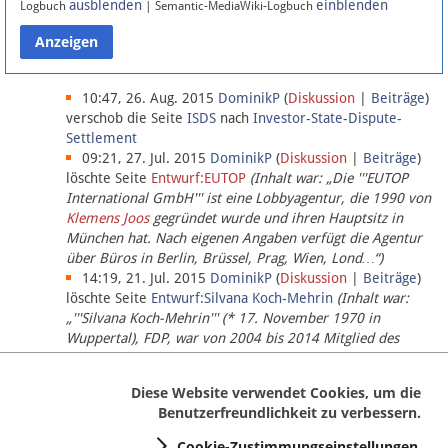
ausblenden
einblenden
Logbuch
| Semantic-MediaWiki-Logbuch
Datenschutz
Über Lobbypedia
10:47, 26. Aug. 2015
DominikP
(
Diskussion
|
Beiträge
)
verschob die Seite
ISDS
nach
Investor-State-Dispute-
Settlement
Impressum
09:21, 27. Jul. 2015
DominikP
(
Diskussion
|
Beiträge
)
löschte Seite
Entwurf:EUTOP
(Inhalt war: „Die '''EUTOP
International GmbH''' ist eine Lobbyagentur, die 1990 von
Klemens Joos
gegründet wurde und ihren Hauptsitz in
München hat. Nach eigenen Angaben verfügt die Agentur
über Büros in Berlin, Brüssel, Prag, Wien, Lond…“)
14:19, 21. Jul. 2015
DominikP
(
Diskussion
|
Beiträge
)
löschte Seite
Entwurf:Silvana Koch-Mehrin
(Inhalt war:
„'''Silvana Koch-Mehrin''' (* 17. November 1970 in
Wuppertal), FDP, war von 2004 bis 2014 Mitglied des
Europäischen Parlaments, seit November 2014 ist sie für
die Lob…“ (einziger Bearbeiter:
DominikP
))
Diese Website verwendet Cookies, um die
Benutzerfreundlichkeit zu verbessern.
Cookie-Zustimmungseinstellungen