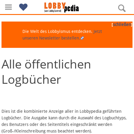
[
]
schließen
Die Welt des Lobbyismus entdecken.
Jetzt
unseren Newsletter bestellen.
Alle öffentlichen
Navigation
Logbücher
Über Lobbypedia
Inhalt A-Z
Artikel nach Kategorien
Dies ist die kombinierte Anzeige aller in Lobbypedia geführten
Logbücher. Die Ausgabe kann durch die Auswahl des Logbuchtyps,
FAQ
des Benutzers oder des Seitentitels eingeschränkt werden
(Groß-/Kleinschreibung muss beachtet werden).