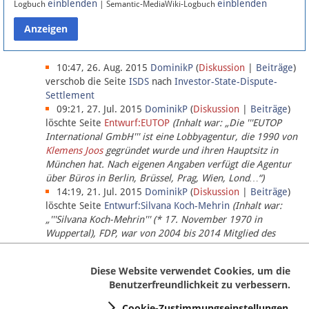
einblenden
einblenden
Logbuch
| Semantic-MediaWiki-Logbuch
Datenschutz
Über Lobbypedia
10:47, 26. Aug. 2015
DominikP
(
Diskussion
|
Beiträge
)
verschob die Seite
ISDS
nach
Investor-State-Dispute-
Settlement
Impressum
09:21, 27. Jul. 2015
DominikP
(
Diskussion
|
Beiträge
)
löschte Seite
Entwurf:EUTOP
(Inhalt war: „Die '''EUTOP
International GmbH''' ist eine Lobbyagentur, die 1990 von
Klemens Joos
gegründet wurde und ihren Hauptsitz in
München hat. Nach eigenen Angaben verfügt die Agentur
über Büros in Berlin, Brüssel, Prag, Wien, Lond…“)
14:19, 21. Jul. 2015
DominikP
(
Diskussion
|
Beiträge
)
löschte Seite
Entwurf:Silvana Koch-Mehrin
(Inhalt war:
„'''Silvana Koch-Mehrin''' (* 17. November 1970 in
Wuppertal), FDP, war von 2004 bis 2014 Mitglied des
Europäischen Parlaments, seit November 2014 ist sie für
die Lob…“ (einziger Bearbeiter:
DominikP
))
Diese Website verwendet Cookies, um die
Benutzerfreundlichkeit zu verbessern.
Cookie-Zustimmungseinstellungen