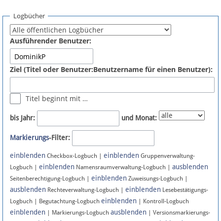
Spenden
Logbücher
Fördermitglied werden
Ausführender Benutzer:
Fehler melden
Ziel (Titel oder Benutzer:Benutzername für einen Benutzer):
Vernetzen
Titel beginnt mit …
Newsletter
bis Jahr:
und Monat:
Bluesky
Markierungs
-Filter:
einblenden
einblenden
Facebook
Checkbox-Logbuch |
Gruppenverwaltung-
einblenden
ausblenden
Logbuch |
Namensraumverwaltung-Logbuch |
einblenden
Instagram
Seitenberechtigung-Logbuch |
Zuweisungs-Logbuch |
ausblenden
einblenden
Rechteverwaltung-Logbuch |
Lesebestätigungs-
einblenden
Logbuch | Begutachtung-Logbuch
| Kontroll-Logbuch
einblenden
ausblenden
| Markierungs-Logbuch
| Versionsmarkierungs-
Anmelden