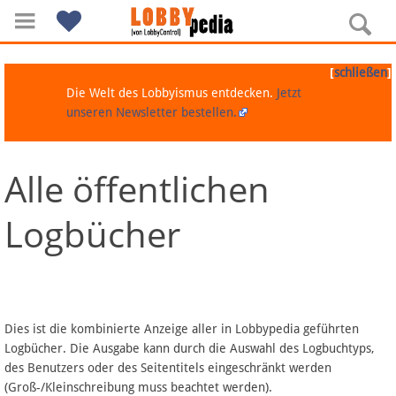
[
]
schließen
Die Welt des Lobbyismus entdecken.
Jetzt
unseren Newsletter bestellen.
Alle öffentlichen
Navigation
Logbücher
Über Lobbypedia
Inhalt A-Z
Artikel nach Kategorien
Dies ist die kombinierte Anzeige aller in Lobbypedia geführten
Logbücher. Die Ausgabe kann durch die Auswahl des Logbuchtyps,
FAQ
des Benutzers oder des Seitentitels eingeschränkt werden
(Groß-/Kleinschreibung muss beachtet werden).