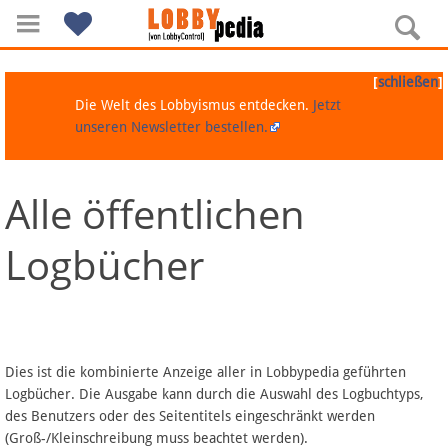
[
]
schließen
Die Welt des Lobbyismus entdecken.
Jetzt
unseren Newsletter bestellen.
Alle öffentlichen
Navigation
Logbücher
Über Lobbypedia
Inhalt A-Z
Artikel nach Kategorien
Dies ist die kombinierte Anzeige aller in Lobbypedia geführten
Logbücher. Die Ausgabe kann durch die Auswahl des Logbuchtyps,
FAQ
des Benutzers oder des Seitentitels eingeschränkt werden
(Groß-/Kleinschreibung muss beachtet werden).