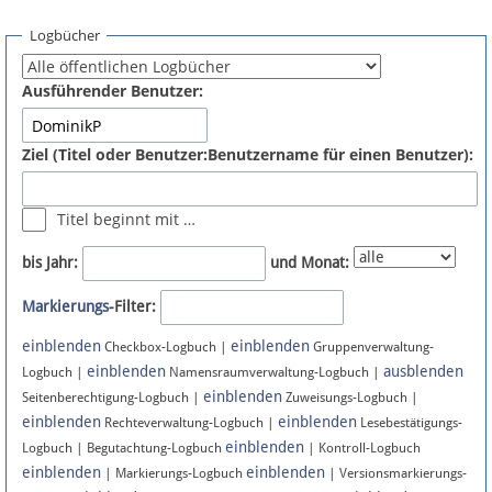
Spenden
Logbücher
Fördermitglied werden
Ausführender Benutzer:
Fehler melden
Ziel (Titel oder Benutzer:Benutzername für einen Benutzer):
Vernetzen
Titel beginnt mit …
Newsletter
bis Jahr:
und Monat:
Bluesky
Markierungs
-Filter:
einblenden
einblenden
Facebook
Checkbox-Logbuch |
Gruppenverwaltung-
einblenden
ausblenden
Logbuch |
Namensraumverwaltung-Logbuch |
einblenden
Instagram
Seitenberechtigung-Logbuch |
Zuweisungs-Logbuch |
einblenden
einblenden
Rechteverwaltung-Logbuch |
Lesebestätigungs-
einblenden
Logbuch | Begutachtung-Logbuch
| Kontroll-Logbuch
einblenden
einblenden
| Markierungs-Logbuch
| Versionsmarkierungs-
Anmelden