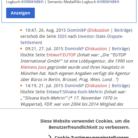
einblenden
einblenden
Logbuch
| Semantic-MediaWiki-Logbuch
Datenschutz
Über Lobbypedia
10:47, 26. Aug. 2015
DominikP
(
Diskussion
|
Beiträge
)
verschob die Seite
ISDS
nach
Investor-State-Dispute-
Settlement
Impressum
09:21, 27. Jul. 2015
DominikP
(
Diskussion
|
Beiträge
)
löschte Seite
Entwurf:EUTOP
(Inhalt war: „Die '''EUTOP
International GmbH''' ist eine Lobbyagentur, die 1990 von
Klemens Joos
gegründet wurde und ihren Hauptsitz in
München hat. Nach eigenen Angaben verfügt die Agentur
über Büros in Berlin, Brüssel, Prag, Wien, Lond…“)
14:19, 21. Jul. 2015
DominikP
(
Diskussion
|
Beiträge
)
löschte Seite
Entwurf:Silvana Koch-Mehrin
(Inhalt war:
„'''Silvana Koch-Mehrin''' (* 17. November 1970 in
Wuppertal), FDP, war von 2004 bis 2014 Mitglied des
Europäischen Parlaments, seit November 2014 ist sie für
die Lob…“ (einziger Bearbeiter:
DominikP
))
Diese Website verwendet Cookies, um die
Benutzerfreundlichkeit zu verbessern.
Cookie-Zustimmungseinstellungen