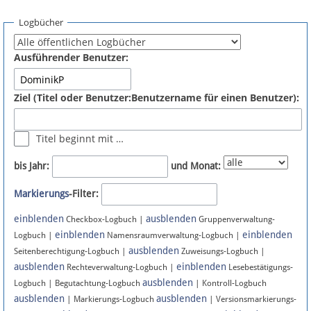
Spenden
Logbücher
Fördermitglied werden
Ausführender Benutzer:
Fehler melden
Ziel (Titel oder Benutzer:Benutzername für einen Benutzer):
Vernetzen
Titel beginnt mit …
Newsletter
bis Jahr:
und Monat:
Bluesky
Markierungs
-Filter:
einblenden
ausblenden
Facebook
Checkbox-Logbuch |
Gruppenverwaltung-
einblenden
einblenden
Logbuch |
Namensraumverwaltung-Logbuch |
ausblenden
Instagram
Seitenberechtigung-Logbuch |
Zuweisungs-Logbuch |
ausblenden
einblenden
Rechteverwaltung-Logbuch |
Lesebestätigungs-
ausblenden
Logbuch | Begutachtung-Logbuch
| Kontroll-Logbuch
ausblenden
ausblenden
| Markierungs-Logbuch
| Versionsmarkierungs-
Anmelden