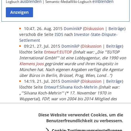
ausblenden
einblenden
Logbuch
| Semantic-MediaWiki-Logbuch
Datenschutz
Über Lobbypedia
10:47, 26. Aug. 2015
DominikP
(
Diskussion
|
Beiträge
)
verschob die Seite
ISDS
nach
Investor-State-Dispute-
Settlement
Impressum
09:21, 27. Jul. 2015
DominikP
(
Diskussion
|
Beiträge
)
löschte Seite
Entwurf:EUTOP
(Inhalt war: „Die '''EUTOP
International GmbH''' ist eine Lobbyagentur, die 1990 von
Klemens Joos
gegründet wurde und ihren Hauptsitz in
München hat. Nach eigenen Angaben verfügt die Agentur
über Büros in Berlin, Brüssel, Prag, Wien, Lond…“)
14:19, 21. Jul. 2015
DominikP
(
Diskussion
|
Beiträge
)
löschte Seite
Entwurf:Silvana Koch-Mehrin
(Inhalt war:
„'''Silvana Koch-Mehrin''' (* 17. November 1970 in
Wuppertal), FDP, war von 2004 bis 2014 Mitglied des
Europäischen Parlaments, seit November 2014 ist sie für
die Lob…“ (einziger Bearbeiter:
DominikP
))
Diese Website verwendet Cookies, um die
Benutzerfreundlichkeit zu verbessern.
Cookie-Zustimmungseinstellungen