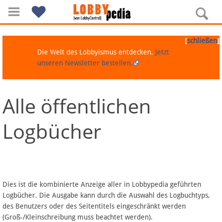
[
]
schließen
Die Welt des Lobbyismus entdecken.
Jetzt
unseren Newsletter bestellen.
Alle öffentlichen
Navigation
Logbücher
Über Lobbypedia
Inhalt A-Z
Artikel nach Kategorien
Dies ist die kombinierte Anzeige aller in Lobbypedia geführten
Logbücher. Die Ausgabe kann durch die Auswahl des Logbuchtyps,
FAQ
des Benutzers oder des Seitentitels eingeschränkt werden
(Groß-/Kleinschreibung muss beachtet werden).