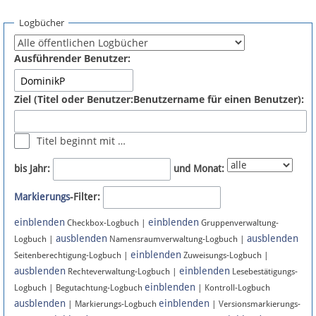
Spenden
Logbücher
Fördermitglied werden
Ausführender Benutzer:
Fehler melden
Ziel (Titel oder Benutzer:Benutzername für einen Benutzer):
Vernetzen
Titel beginnt mit …
Newsletter
bis Jahr:
und Monat:
Bluesky
Markierungs
-Filter:
einblenden
einblenden
Facebook
Checkbox-Logbuch |
Gruppenverwaltung-
ausblenden
ausblenden
Logbuch |
Namensraumverwaltung-Logbuch |
einblenden
Instagram
Seitenberechtigung-Logbuch |
Zuweisungs-Logbuch |
ausblenden
einblenden
Rechteverwaltung-Logbuch |
Lesebestätigungs-
einblenden
Logbuch | Begutachtung-Logbuch
| Kontroll-Logbuch
ausblenden
einblenden
| Markierungs-Logbuch
| Versionsmarkierungs-
Anmelden