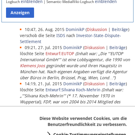
einblenden
einblenden
Logbuch
| Semantic-MediaWiki-Logbuch
Datenschutz
Über Lobbypedia
10:47, 26. Aug. 2015
DominikP
(
Diskussion
|
Beiträge
)
verschob die Seite
ISDS
nach
Investor-State-Dispute-
Settlement
Impressum
09:21, 27. Jul. 2015
DominikP
(
Diskussion
|
Beiträge
)
löschte Seite
Entwurf:EUTOP
(Inhalt war: „Die '''EUTOP
International GmbH''' ist eine Lobbyagentur, die 1990 von
Klemens Joos
gegründet wurde und ihren Hauptsitz in
München hat. Nach eigenen Angaben verfügt die Agentur
über Büros in Berlin, Brüssel, Prag, Wien, Lond…“)
14:19, 21. Jul. 2015
DominikP
(
Diskussion
|
Beiträge
)
löschte Seite
Entwurf:Silvana Koch-Mehrin
(Inhalt war:
„'''Silvana Koch-Mehrin''' (* 17. November 1970 in
Wuppertal), FDP, war von 2004 bis 2014 Mitglied des
Europäischen Parlaments, seit November 2014 ist sie für
die Lob…“ (einziger Bearbeiter:
DominikP
))
Diese Website verwendet Cookies, um die
Benutzerfreundlichkeit zu verbessern.
Cookie-Zustimmungseinstellungen