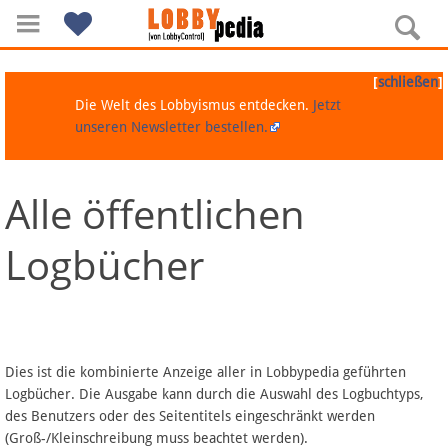
[
]
schließen
Die Welt des Lobbyismus entdecken.
Jetzt
unseren Newsletter bestellen.
Alle öffentlichen
Navigation
Logbücher
Über Lobbypedia
Inhalt A-Z
Artikel nach Kategorien
Dies ist die kombinierte Anzeige aller in Lobbypedia geführten
Logbücher. Die Ausgabe kann durch die Auswahl des Logbuchtyps,
FAQ
des Benutzers oder des Seitentitels eingeschränkt werden
(Groß-/Kleinschreibung muss beachtet werden).