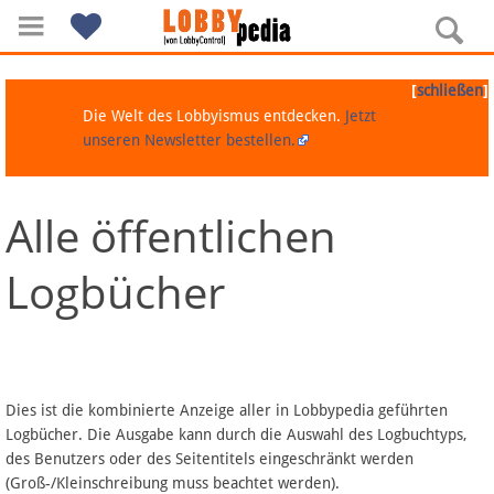
[
]
schließen
Die Welt des Lobbyismus entdecken.
Jetzt
unseren Newsletter bestellen.
Alle öffentlichen
Navigation
Logbücher
Über Lobbypedia
Inhalt A-Z
Artikel nach Kategorien
Dies ist die kombinierte Anzeige aller in Lobbypedia geführten
Logbücher. Die Ausgabe kann durch die Auswahl des Logbuchtyps,
FAQ
des Benutzers oder des Seitentitels eingeschränkt werden
(Groß-/Kleinschreibung muss beachtet werden).