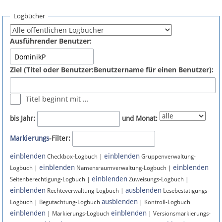
Spenden
Logbücher
Fördermitglied werden
Ausführender Benutzer:
Fehler melden
Ziel (Titel oder Benutzer:Benutzername für einen Benutzer):
Vernetzen
Titel beginnt mit …
Newsletter
bis Jahr:
und Monat:
Bluesky
Markierungs
-Filter:
einblenden
einblenden
Facebook
Checkbox-Logbuch |
Gruppenverwaltung-
einblenden
einblenden
Logbuch |
Namensraumverwaltung-Logbuch |
einblenden
Instagram
Seitenberechtigung-Logbuch |
Zuweisungs-Logbuch |
einblenden
ausblenden
Rechteverwaltung-Logbuch |
Lesebestätigungs-
ausblenden
Logbuch | Begutachtung-Logbuch
| Kontroll-Logbuch
einblenden
einblenden
| Markierungs-Logbuch
| Versionsmarkierungs-
Anmelden