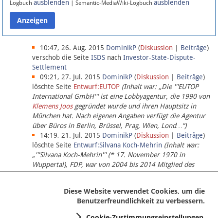
ausblenden
ausblenden
Logbuch
| Semantic-MediaWiki-Logbuch
Datenschutz
Über Lobbypedia
10:47, 26. Aug. 2015
DominikP
(
Diskussion
|
Beiträge
)
verschob die Seite
ISDS
nach
Investor-State-Dispute-
Settlement
Impressum
09:21, 27. Jul. 2015
DominikP
(
Diskussion
|
Beiträge
)
löschte Seite
Entwurf:EUTOP
(Inhalt war: „Die '''EUTOP
International GmbH''' ist eine Lobbyagentur, die 1990 von
Klemens Joos
gegründet wurde und ihren Hauptsitz in
München hat. Nach eigenen Angaben verfügt die Agentur
über Büros in Berlin, Brüssel, Prag, Wien, Lond…“)
14:19, 21. Jul. 2015
DominikP
(
Diskussion
|
Beiträge
)
löschte Seite
Entwurf:Silvana Koch-Mehrin
(Inhalt war:
„'''Silvana Koch-Mehrin''' (* 17. November 1970 in
Wuppertal), FDP, war von 2004 bis 2014 Mitglied des
Europäischen Parlaments, seit November 2014 ist sie für
die Lob…“ (einziger Bearbeiter:
DominikP
))
Diese Website verwendet Cookies, um die
Benutzerfreundlichkeit zu verbessern.
Cookie-Zustimmungseinstellungen