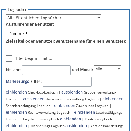
Spenden
Logbücher
Fördermitglied werden
Ausführender Benutzer:
Fehler melden
Ziel (Titel oder Benutzer:Benutzername für einen Benutzer):
Vernetzen
Titel beginnt mit …
Newsletter
bis Jahr:
und Monat:
Bluesky
Markierungs
-Filter:
einblenden
ausblenden
Facebook
Checkbox-Logbuch |
Gruppenverwaltung-
ausblenden
einblenden
Logbuch |
Namensraumverwaltung-Logbuch |
einblenden
Instagram
Seitenberechtigung-Logbuch |
Zuweisungs-Logbuch |
einblenden
einblenden
Rechteverwaltung-Logbuch |
Lesebestätigungs-
einblenden
Logbuch | Begutachtung-Logbuch
| Kontroll-Logbuch
einblenden
ausblenden
| Markierungs-Logbuch
| Versionsmarkierungs-
Anmelden