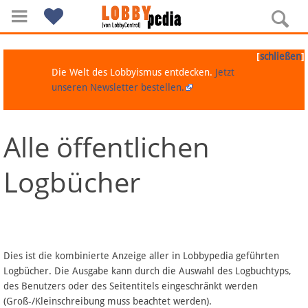
[
]
schließen
Die Welt des Lobbyismus entdecken.
Jetzt
unseren Newsletter bestellen.
Alle öffentlichen
Navigation
Logbücher
Über Lobbypedia
Inhalt A-Z
Artikel nach Kategorien
Dies ist die kombinierte Anzeige aller in Lobbypedia geführten
Logbücher. Die Ausgabe kann durch die Auswahl des Logbuchtyps,
FAQ
des Benutzers oder des Seitentitels eingeschränkt werden
(Groß-/Kleinschreibung muss beachtet werden).