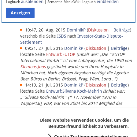
ausblenden
einblenden
Logbuch
| Semantic-MediaWiki-Logbuch
Datenschutz
Über Lobbypedia
10:47, 26. Aug. 2015
DominikP
(
Diskussion
|
Beiträge
)
verschob die Seite
ISDS
nach
Investor-State-Dispute-
Settlement
Impressum
09:21, 27. Jul. 2015
DominikP
(
Diskussion
|
Beiträge
)
löschte Seite
Entwurf:EUTOP
(Inhalt war: „Die '''EUTOP
International GmbH''' ist eine Lobbyagentur, die 1990 von
Klemens Joos
gegründet wurde und ihren Hauptsitz in
München hat. Nach eigenen Angaben verfügt die Agentur
über Büros in Berlin, Brüssel, Prag, Wien, Lond…“)
14:19, 21. Jul. 2015
DominikP
(
Diskussion
|
Beiträge
)
löschte Seite
Entwurf:Silvana Koch-Mehrin
(Inhalt war:
„'''Silvana Koch-Mehrin''' (* 17. November 1970 in
Wuppertal), FDP, war von 2004 bis 2014 Mitglied des
Europäischen Parlaments, seit November 2014 ist sie für
die Lob…“ (einziger Bearbeiter:
DominikP
))
Diese Website verwendet Cookies, um die
Benutzerfreundlichkeit zu verbessern.
Cookie-Zustimmungseinstellungen