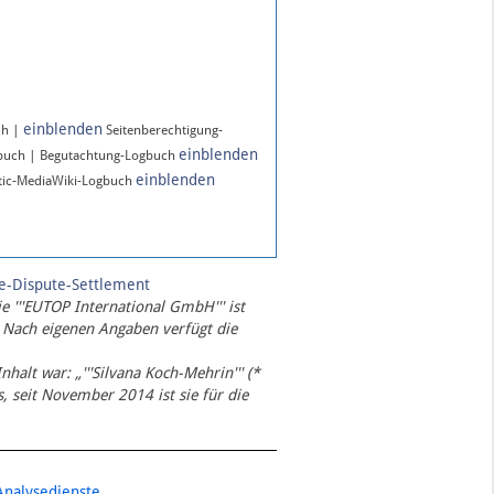
einblenden
ch |
Seitenberechtigung-
einblenden
gbuch | Begutachtung-Logbuch
einblenden
ic-MediaWiki-Logbuch
te-Dispute-Settlement
ie '''EUTOP International GmbH''' ist
 Nach eigenen Angaben verfügt die
Inhalt war: „'''Silvana Koch-Mehrin''' (*
 seit November 2014 ist sie für die
Analysedienste