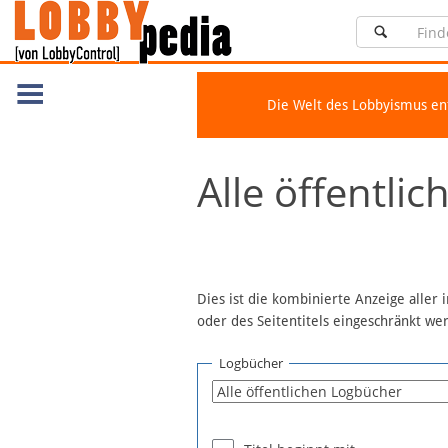
Die Welt des Lobbyismus e
Navigation
Alle öffentli
Über Lobbypedia
Inhalt A-Z
Artikel nach Kategorien
FAQ
Dies ist die kombinierte Anzeige aller
oder des Seitentitels eingeschränkt w
Spenden
Fördermitglied werden
Logbücher
Fehler melden
Vernetzen