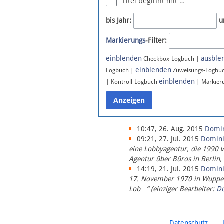
Titel beginnt mit …
Newsletter
bis Jahr:
u
Bluesky
Markierungs
-Filter:
Facebook
Instagram
einblenden
ausble
Checkbox-Logbuch |
einblenden
Logbuch |
Zuweisungs-Logbu
einblenden
| Kontroll-Logbuch
| Markier
10:47, 26. Aug. 2015
Domi
09:21, 27. Jul. 2015
Domin
eine Lobbyagentur, die 1990 
Agentur über Büros in Berlin,
14:19, 21. Jul. 2015
Domin
17. November 1970 in Wupperta
Lob…“ (einziger Bearbeiter:
D
Datenschutz