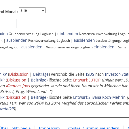
nd Monat:
nden
einblenden
Gruppenverwaltung-Logbuch |
Namensraumverwaltung-Logbu
ausblenden
ausblenden
ch |
Rechteverwaltung-Logbuch |
Lesebestätigungs-Lo
ausblenden
einblenden
ungs-Logbuch
| Versionsmarkierungs-Logbuch
| Semant
nikP
(
Diskussion
|
Beiträge
)
verschob die Seite
ISDS
nach
Investor-Sta
ikP
(
Diskussion
|
Beiträge
)
löschte Seite
Entwurf:EUTOP
(Inhalt war: „D
von
Klemens Joos
gegründet wurde und ihren Hauptsitz in München hat.
 Brüssel, Prag, Wien, Lond…“)
ikP
(
Diskussion
|
Beiträge
)
löschte Seite
Entwurf:Silvana Koch-Mehrin
(
l), FDP, war von 2004 bis 2014 Mitglied des Europäischen Parlaments,
ominikP
))
Über Lobbypedia
Impressum
Cookie-Zustimmung ändern