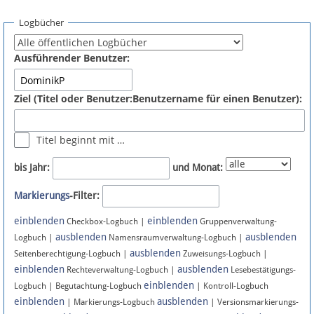
Spenden
Logbücher
Fördermitglied werden
Ausführender Benutzer:
Fehler melden
Ziel (Titel oder Benutzer:Benutzername für einen Benutzer):
Vernetzen
Titel beginnt mit …
Newsletter
bis Jahr:
und Monat:
Bluesky
Markierungs
-Filter:
einblenden
einblenden
Facebook
Checkbox-Logbuch |
Gruppenverwaltung-
ausblenden
ausblenden
Logbuch |
Namensraumverwaltung-Logbuch |
ausblenden
Instagram
Seitenberechtigung-Logbuch |
Zuweisungs-Logbuch |
einblenden
ausblenden
Rechteverwaltung-Logbuch |
Lesebestätigungs-
einblenden
Logbuch | Begutachtung-Logbuch
| Kontroll-Logbuch
einblenden
ausblenden
| Markierungs-Logbuch
| Versionsmarkierungs-
Anmelden