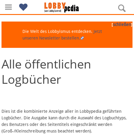
[
]
schließen
Die Welt des Lobbyismus entdecken.
Jetzt
unseren Newsletter bestellen.
Alle öffentlichen
Navigation
Logbücher
Über Lobbypedia
Inhalt A-Z
Artikel nach Kategorien
Dies ist die kombinierte Anzeige aller in Lobbypedia geführten
Logbücher. Die Ausgabe kann durch die Auswahl des Logbuchtyps,
FAQ
des Benutzers oder des Seitentitels eingeschränkt werden
(Groß-/Kleinschreibung muss beachtet werden).