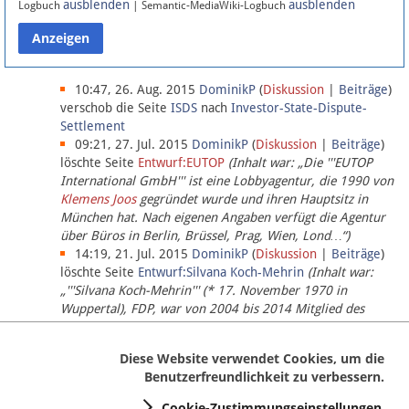
ausblenden
ausblenden
Logbuch
| Semantic-MediaWiki-Logbuch
Datenschutz
Über Lobbypedia
10:47, 26. Aug. 2015
DominikP
(
Diskussion
|
Beiträge
)
verschob die Seite
ISDS
nach
Investor-State-Dispute-
Settlement
Impressum
09:21, 27. Jul. 2015
DominikP
(
Diskussion
|
Beiträge
)
löschte Seite
Entwurf:EUTOP
(Inhalt war: „Die '''EUTOP
International GmbH''' ist eine Lobbyagentur, die 1990 von
Klemens Joos
gegründet wurde und ihren Hauptsitz in
München hat. Nach eigenen Angaben verfügt die Agentur
über Büros in Berlin, Brüssel, Prag, Wien, Lond…“)
14:19, 21. Jul. 2015
DominikP
(
Diskussion
|
Beiträge
)
löschte Seite
Entwurf:Silvana Koch-Mehrin
(Inhalt war:
„'''Silvana Koch-Mehrin''' (* 17. November 1970 in
Wuppertal), FDP, war von 2004 bis 2014 Mitglied des
Europäischen Parlaments, seit November 2014 ist sie für
die Lob…“ (einziger Bearbeiter:
DominikP
))
Diese Website verwendet Cookies, um die
Benutzerfreundlichkeit zu verbessern.
Cookie-Zustimmungseinstellungen