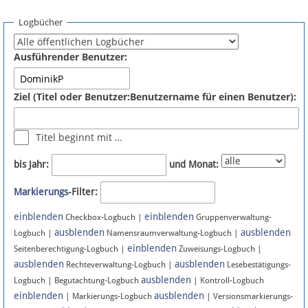
Spenden
Logbücher
Fördermitglied werden
Ausführender Benutzer:
Fehler melden
Ziel (Titel oder Benutzer:Benutzername für einen Benutzer):
Vernetzen
Titel beginnt mit …
Newsletter
bis Jahr:
und Monat:
Bluesky
Markierungs
-Filter:
einblenden
einblenden
Facebook
Checkbox-Logbuch |
Gruppenverwaltung-
ausblenden
ausblenden
Logbuch |
Namensraumverwaltung-Logbuch |
einblenden
Instagram
Seitenberechtigung-Logbuch |
Zuweisungs-Logbuch |
ausblenden
ausblenden
Rechteverwaltung-Logbuch |
Lesebestätigungs-
ausblenden
Logbuch | Begutachtung-Logbuch
| Kontroll-Logbuch
einblenden
ausblenden
| Markierungs-Logbuch
| Versionsmarkierungs-
Anmelden