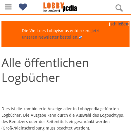
[
]
schließen
Die Welt des Lobbyismus entdecken.
Jetzt
unseren Newsletter bestellen.
Alle öffentlichen
Navigation
Logbücher
Über Lobbypedia
Inhalt A-Z
Artikel nach Kategorien
Dies ist die kombinierte Anzeige aller in Lobbypedia geführten
Logbücher. Die Ausgabe kann durch die Auswahl des Logbuchtyps,
FAQ
des Benutzers oder des Seitentitels eingeschränkt werden
(Groß-/Kleinschreibung muss beachtet werden).