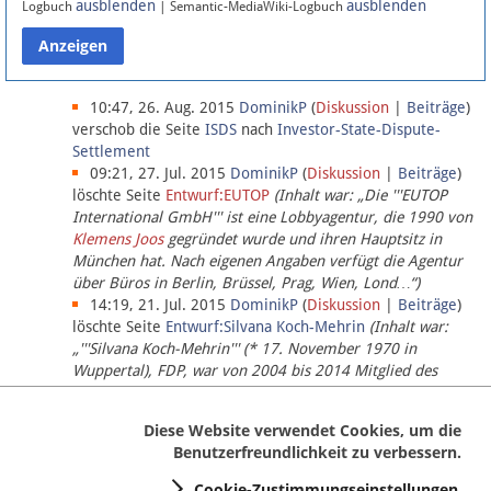
ausblenden
ausblenden
Logbuch
| Semantic-MediaWiki-Logbuch
Datenschutz
Über Lobbypedia
10:47, 26. Aug. 2015
DominikP
(
Diskussion
|
Beiträge
)
verschob die Seite
ISDS
nach
Investor-State-Dispute-
Settlement
Impressum
09:21, 27. Jul. 2015
DominikP
(
Diskussion
|
Beiträge
)
löschte Seite
Entwurf:EUTOP
(Inhalt war: „Die '''EUTOP
International GmbH''' ist eine Lobbyagentur, die 1990 von
Klemens Joos
gegründet wurde und ihren Hauptsitz in
München hat. Nach eigenen Angaben verfügt die Agentur
über Büros in Berlin, Brüssel, Prag, Wien, Lond…“)
14:19, 21. Jul. 2015
DominikP
(
Diskussion
|
Beiträge
)
löschte Seite
Entwurf:Silvana Koch-Mehrin
(Inhalt war:
„'''Silvana Koch-Mehrin''' (* 17. November 1970 in
Wuppertal), FDP, war von 2004 bis 2014 Mitglied des
Europäischen Parlaments, seit November 2014 ist sie für
die Lob…“ (einziger Bearbeiter:
DominikP
))
Diese Website verwendet Cookies, um die
Benutzerfreundlichkeit zu verbessern.
Cookie-Zustimmungseinstellungen