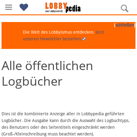
[
]
schließen
Die Welt des Lobbyismus entdecken.
Jetzt
unseren Newsletter bestellen.
Alle öffentlichen
Navigation
Logbücher
Über Lobbypedia
Inhalt A-Z
Artikel nach Kategorien
Dies ist die kombinierte Anzeige aller in Lobbypedia geführten
Logbücher. Die Ausgabe kann durch die Auswahl des Logbuchtyps,
FAQ
des Benutzers oder des Seitentitels eingeschränkt werden
(Groß-/Kleinschreibung muss beachtet werden).