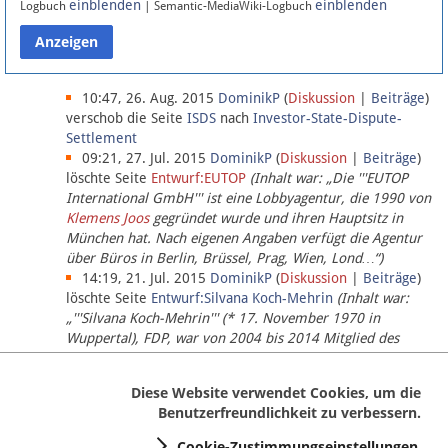
einblenden
einblenden
Logbuch
| Semantic-MediaWiki-Logbuch
Datenschutz
Über Lobbypedia
10:47, 26. Aug. 2015
DominikP
(
Diskussion
|
Beiträge
)
verschob die Seite
ISDS
nach
Investor-State-Dispute-
Settlement
Impressum
09:21, 27. Jul. 2015
DominikP
(
Diskussion
|
Beiträge
)
löschte Seite
Entwurf:EUTOP
(Inhalt war: „Die '''EUTOP
International GmbH''' ist eine Lobbyagentur, die 1990 von
Klemens Joos
gegründet wurde und ihren Hauptsitz in
München hat. Nach eigenen Angaben verfügt die Agentur
über Büros in Berlin, Brüssel, Prag, Wien, Lond…“)
14:19, 21. Jul. 2015
DominikP
(
Diskussion
|
Beiträge
)
löschte Seite
Entwurf:Silvana Koch-Mehrin
(Inhalt war:
„'''Silvana Koch-Mehrin''' (* 17. November 1970 in
Wuppertal), FDP, war von 2004 bis 2014 Mitglied des
Europäischen Parlaments, seit November 2014 ist sie für
die Lob…“ (einziger Bearbeiter:
DominikP
))
Diese Website verwendet Cookies, um die
Benutzerfreundlichkeit zu verbessern.
Cookie-Zustimmungseinstellungen