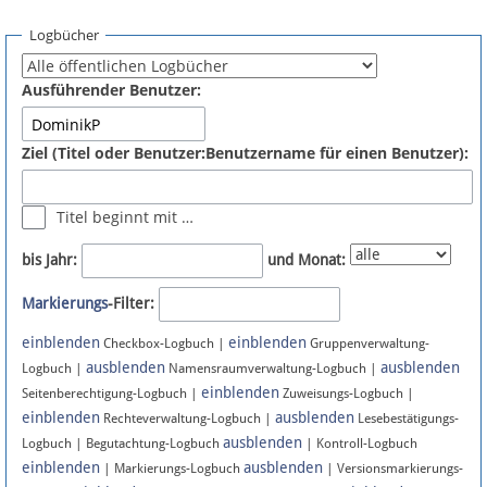
Spenden
Logbücher
Fördermitglied werden
Ausführender Benutzer:
Fehler melden
Ziel (Titel oder Benutzer:Benutzername für einen Benutzer):
Vernetzen
Titel beginnt mit …
Newsletter
bis Jahr:
und Monat:
Bluesky
Markierungs
-Filter:
einblenden
einblenden
Facebook
Checkbox-Logbuch |
Gruppenverwaltung-
ausblenden
ausblenden
Logbuch |
Namensraumverwaltung-Logbuch |
einblenden
Instagram
Seitenberechtigung-Logbuch |
Zuweisungs-Logbuch |
einblenden
ausblenden
Rechteverwaltung-Logbuch |
Lesebestätigungs-
ausblenden
Logbuch | Begutachtung-Logbuch
| Kontroll-Logbuch
einblenden
ausblenden
| Markierungs-Logbuch
| Versionsmarkierungs-
Anmelden