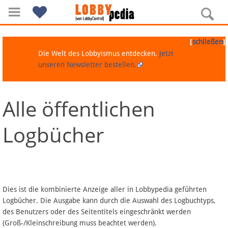
[
]
schließen
Die Welt des Lobbyismus entdecken.
Jetzt
unseren Newsletter bestellen.
Alle öffentlichen
Navigation
Logbücher
Über Lobbypedia
Inhalt A-Z
Artikel nach Kategorien
Dies ist die kombinierte Anzeige aller in Lobbypedia geführten
Logbücher. Die Ausgabe kann durch die Auswahl des Logbuchtyps,
FAQ
des Benutzers oder des Seitentitels eingeschränkt werden
(Groß-/Kleinschreibung muss beachtet werden).