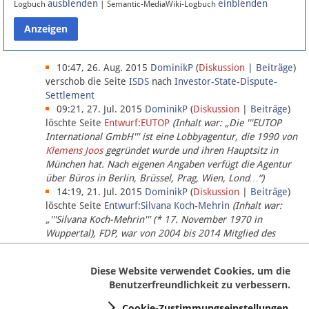
ausblenden
einblenden
Logbuch
| Semantic-MediaWiki-Logbuch
Datenschutz
Über Lobbypedia
10:47, 26. Aug. 2015
DominikP
(
Diskussion
|
Beiträge
)
verschob die Seite
ISDS
nach
Investor-State-Dispute-
Settlement
Impressum
09:21, 27. Jul. 2015
DominikP
(
Diskussion
|
Beiträge
)
löschte Seite
Entwurf:EUTOP
(Inhalt war: „Die '''EUTOP
International GmbH''' ist eine Lobbyagentur, die 1990 von
Klemens Joos
gegründet wurde und ihren Hauptsitz in
München hat. Nach eigenen Angaben verfügt die Agentur
über Büros in Berlin, Brüssel, Prag, Wien, Lond…“)
14:19, 21. Jul. 2015
DominikP
(
Diskussion
|
Beiträge
)
löschte Seite
Entwurf:Silvana Koch-Mehrin
(Inhalt war:
„'''Silvana Koch-Mehrin''' (* 17. November 1970 in
Wuppertal), FDP, war von 2004 bis 2014 Mitglied des
Europäischen Parlaments, seit November 2014 ist sie für
die Lob…“ (einziger Bearbeiter:
DominikP
))
Diese Website verwendet Cookies, um die
Benutzerfreundlichkeit zu verbessern.
Cookie-Zustimmungseinstellungen