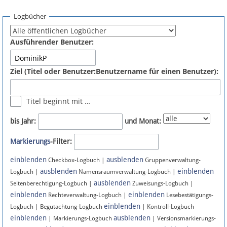
Spenden
Logbücher
Fördermitglied werden
Ausführender Benutzer:
Fehler melden
Ziel (Titel oder Benutzer:Benutzername für einen Benutzer):
Vernetzen
Titel beginnt mit …
Newsletter
bis Jahr:
und Monat:
Bluesky
Markierungs
-Filter:
einblenden
ausblenden
Facebook
Checkbox-Logbuch |
Gruppenverwaltung-
ausblenden
einblenden
Logbuch |
Namensraumverwaltung-Logbuch |
ausblenden
Instagram
Seitenberechtigung-Logbuch |
Zuweisungs-Logbuch |
einblenden
einblenden
Rechteverwaltung-Logbuch |
Lesebestätigungs-
einblenden
Logbuch | Begutachtung-Logbuch
| Kontroll-Logbuch
einblenden
ausblenden
| Markierungs-Logbuch
| Versionsmarkierungs-
Anmelden