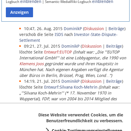
einblenden
einblenden
Logbuch
| Semantic-MediaWiki-Logbuch
Datenschutz
Über Lobbypedia
10:47, 26. Aug. 2015
DominikP
(
Diskussion
|
Beiträge
)
verschob die Seite
ISDS
nach
Investor-State-Dispute-
Settlement
Impressum
09:21, 27. Jul. 2015
DominikP
(
Diskussion
|
Beiträge
)
löschte Seite
Entwurf:EUTOP
(Inhalt war: „Die '''EUTOP
International GmbH''' ist eine Lobbyagentur, die 1990 von
Klemens Joos
gegründet wurde und ihren Hauptsitz in
München hat. Nach eigenen Angaben verfügt die Agentur
über Büros in Berlin, Brüssel, Prag, Wien, Lond…“)
14:19, 21. Jul. 2015
DominikP
(
Diskussion
|
Beiträge
)
löschte Seite
Entwurf:Silvana Koch-Mehrin
(Inhalt war:
„'''Silvana Koch-Mehrin''' (* 17. November 1970 in
Wuppertal), FDP, war von 2004 bis 2014 Mitglied des
Europäischen Parlaments, seit November 2014 ist sie für
die Lob…“ (einziger Bearbeiter:
DominikP
))
Diese Website verwendet Cookies, um die
Benutzerfreundlichkeit zu verbessern.
Cookie-Zustimmungseinstellungen