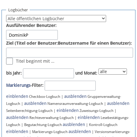
Spenden
Logbücher
Fördermitglied werden
Ausführender Benutzer:
Fehler melden
Ziel (Titel oder Benutzer:Benutzername für einen Benutzer):
Vernetzen
Titel beginnt mit …
Newsletter
bis Jahr:
und Monat:
Bluesky
Markierungs
-Filter:
einblenden
ausblenden
Facebook
Checkbox-Logbuch |
Gruppenverwaltung-
ausblenden
ausblenden
Logbuch |
Namensraumverwaltung-Logbuch |
einblenden
Instagram
Seitenberechtigung-Logbuch |
Zuweisungs-Logbuch |
ausblenden
einblenden
Rechteverwaltung-Logbuch |
Lesebestätigungs-
ausblenden
Logbuch | Begutachtung-Logbuch
| Kontroll-Logbuch
einblenden
ausblenden
| Markierungs-Logbuch
| Versionsmarkierungs-
Anmelden