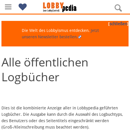
[
]
schließen
Die Welt des Lobbyismus entdecken.
Jetzt
unseren Newsletter bestellen.
Alle öffentlichen
Navigation
Logbücher
Über Lobbypedia
Inhalt A-Z
Artikel nach Kategorien
Dies ist die kombinierte Anzeige aller in Lobbypedia geführten
Logbücher. Die Ausgabe kann durch die Auswahl des Logbuchtyps,
FAQ
des Benutzers oder des Seitentitels eingeschränkt werden
(Groß-/Kleinschreibung muss beachtet werden).