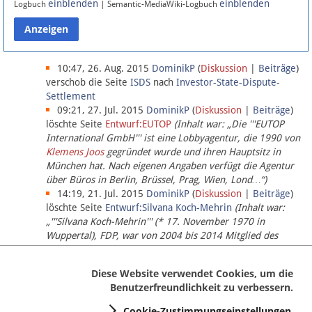
einblenden
einblenden
Logbuch
| Semantic-MediaWiki-Logbuch
Datenschutz
Über Lobbypedia
10:47, 26. Aug. 2015
DominikP
(
Diskussion
|
Beiträge
)
verschob die Seite
ISDS
nach
Investor-State-Dispute-
Settlement
Impressum
09:21, 27. Jul. 2015
DominikP
(
Diskussion
|
Beiträge
)
löschte Seite
Entwurf:EUTOP
(Inhalt war: „Die '''EUTOP
International GmbH''' ist eine Lobbyagentur, die 1990 von
Klemens Joos
gegründet wurde und ihren Hauptsitz in
München hat. Nach eigenen Angaben verfügt die Agentur
über Büros in Berlin, Brüssel, Prag, Wien, Lond…“)
14:19, 21. Jul. 2015
DominikP
(
Diskussion
|
Beiträge
)
löschte Seite
Entwurf:Silvana Koch-Mehrin
(Inhalt war:
„'''Silvana Koch-Mehrin''' (* 17. November 1970 in
Wuppertal), FDP, war von 2004 bis 2014 Mitglied des
Europäischen Parlaments, seit November 2014 ist sie für
die Lob…“ (einziger Bearbeiter:
DominikP
))
Diese Website verwendet Cookies, um die
Benutzerfreundlichkeit zu verbessern.
Cookie-Zustimmungseinstellungen