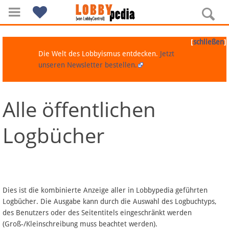
[
]
schließen
Die Welt des Lobbyismus entdecken.
Jetzt
unseren Newsletter bestellen.
Alle öffentlichen
Navigation
Logbücher
Über Lobbypedia
Inhalt A-Z
Artikel nach Kategorien
Dies ist die kombinierte Anzeige aller in Lobbypedia geführten
Logbücher. Die Ausgabe kann durch die Auswahl des Logbuchtyps,
FAQ
des Benutzers oder des Seitentitels eingeschränkt werden
(Groß-/Kleinschreibung muss beachtet werden).