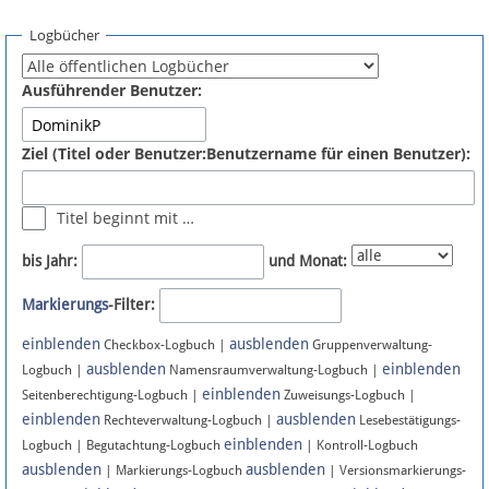
Spenden
Logbücher
Fördermitglied werden
Ausführender Benutzer:
Fehler melden
Ziel (Titel oder Benutzer:Benutzername für einen Benutzer):
Vernetzen
Titel beginnt mit …
Newsletter
bis Jahr:
und Monat:
Bluesky
Markierungs
-Filter:
einblenden
ausblenden
Facebook
Checkbox-Logbuch |
Gruppenverwaltung-
ausblenden
einblenden
Logbuch |
Namensraumverwaltung-Logbuch |
einblenden
Instagram
Seitenberechtigung-Logbuch |
Zuweisungs-Logbuch |
einblenden
ausblenden
Rechteverwaltung-Logbuch |
Lesebestätigungs-
einblenden
Logbuch | Begutachtung-Logbuch
| Kontroll-Logbuch
ausblenden
ausblenden
| Markierungs-Logbuch
| Versionsmarkierungs-
Anmelden