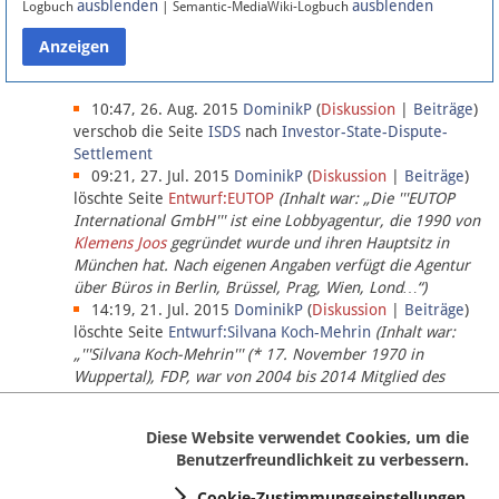
ausblenden
ausblenden
Logbuch
| Semantic-MediaWiki-Logbuch
Datenschutz
Über Lobbypedia
10:47, 26. Aug. 2015
DominikP
(
Diskussion
|
Beiträge
)
verschob die Seite
ISDS
nach
Investor-State-Dispute-
Settlement
Impressum
09:21, 27. Jul. 2015
DominikP
(
Diskussion
|
Beiträge
)
löschte Seite
Entwurf:EUTOP
(Inhalt war: „Die '''EUTOP
International GmbH''' ist eine Lobbyagentur, die 1990 von
Klemens Joos
gegründet wurde und ihren Hauptsitz in
München hat. Nach eigenen Angaben verfügt die Agentur
über Büros in Berlin, Brüssel, Prag, Wien, Lond…“)
14:19, 21. Jul. 2015
DominikP
(
Diskussion
|
Beiträge
)
löschte Seite
Entwurf:Silvana Koch-Mehrin
(Inhalt war:
„'''Silvana Koch-Mehrin''' (* 17. November 1970 in
Wuppertal), FDP, war von 2004 bis 2014 Mitglied des
Europäischen Parlaments, seit November 2014 ist sie für
die Lob…“ (einziger Bearbeiter:
DominikP
))
Diese Website verwendet Cookies, um die
Benutzerfreundlichkeit zu verbessern.
Cookie-Zustimmungseinstellungen