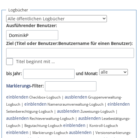
Spenden
Logbücher
Fördermitglied werden
Ausführender Benutzer:
Fehler melden
Ziel (Titel oder Benutzer:Benutzername für einen Benutzer):
Vernetzen
Titel beginnt mit …
Newsletter
bis Jahr:
und Monat:
Bluesky
Markierungs
-Filter:
einblenden
ausblenden
Facebook
Checkbox-Logbuch |
Gruppenverwaltung-
einblenden
einblenden
Logbuch |
Namensraumverwaltung-Logbuch |
ausblenden
Instagram
Seitenberechtigung-Logbuch |
Zuweisungs-Logbuch |
ausblenden
ausblenden
Rechteverwaltung-Logbuch |
Lesebestätigungs-
einblenden
Logbuch | Begutachtung-Logbuch
| Kontroll-Logbuch
einblenden
ausblenden
| Markierungs-Logbuch
| Versionsmarkierungs-
Anmelden