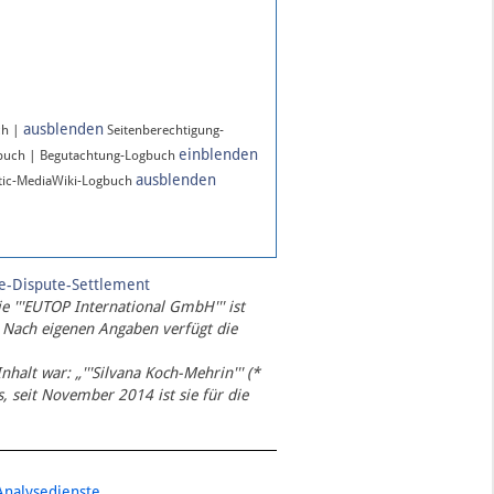
ausblenden
ch |
Seitenberechtigung-
einblenden
gbuch | Begutachtung-Logbuch
ausblenden
ic-MediaWiki-Logbuch
te-Dispute-Settlement
ie '''EUTOP International GmbH''' ist
 Nach eigenen Angaben verfügt die
Inhalt war: „'''Silvana Koch-Mehrin''' (*
 seit November 2014 ist sie für die
Analysedienste