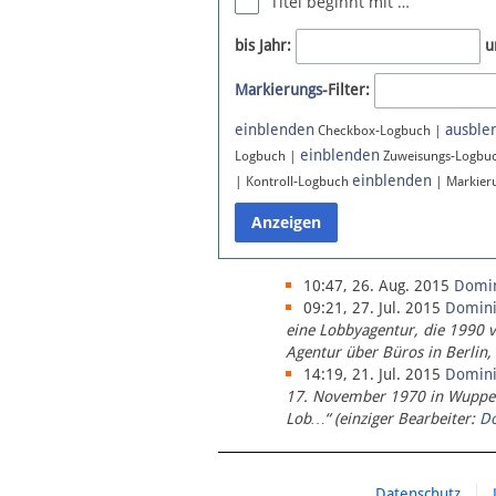
Titel beginnt mit …
Newsletter
bis Jahr:
u
Bluesky
Markierungs
-Filter:
Facebook
Instagram
einblenden
ausble
Checkbox-Logbuch |
einblenden
Logbuch |
Zuweisungs-Logbu
einblenden
| Kontroll-Logbuch
| Markier
10:47, 26. Aug. 2015
Domi
09:21, 27. Jul. 2015
Domin
eine Lobbyagentur, die 1990 
Agentur über Büros in Berlin,
14:19, 21. Jul. 2015
Domin
17. November 1970 in Wupperta
Lob…“ (einziger Bearbeiter:
D
Datenschutz