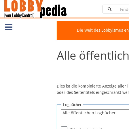
Die Welt des Lobbyismus e
Navigation
Alle öffentli
Über Lobbypedia
Inhalt A-Z
Artikel nach Kategorien
FAQ
Dies ist die kombinierte Anzeige aller
oder des Seitentitels eingeschränkt w
Spenden
Fördermitglied werden
Logbücher
Fehler melden
Vernetzen