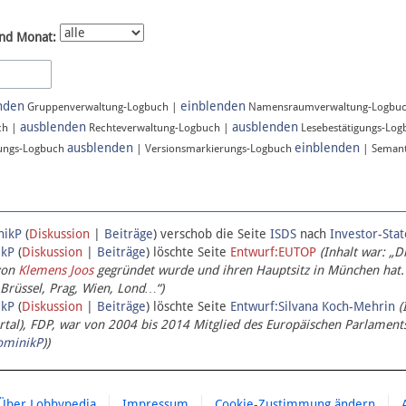
nd Monat:
nden
einblenden
Gruppenverwaltung-Logbuch |
Namensraumverwaltung-Logbu
ausblenden
ausblenden
ch |
Rechteverwaltung-Logbuch |
Lesebestätigungs-Lo
ausblenden
einblenden
ungs-Logbuch
| Versionsmarkierungs-Logbuch
| Semant
nikP
(
Diskussion
|
Beiträge
)
verschob die Seite
ISDS
nach
Investor-Sta
ikP
(
Diskussion
|
Beiträge
)
löschte Seite
Entwurf:EUTOP
(Inhalt war: „D
von
Klemens Joos
gegründet wurde und ihren Hauptsitz in München hat.
 Brüssel, Prag, Wien, Lond…“)
ikP
(
Diskussion
|
Beiträge
)
löschte Seite
Entwurf:Silvana Koch-Mehrin
(
l), FDP, war von 2004 bis 2014 Mitglied des Europäischen Parlaments,
ominikP
))
Über Lobbypedia
Impressum
Cookie-Zustimmung ändern