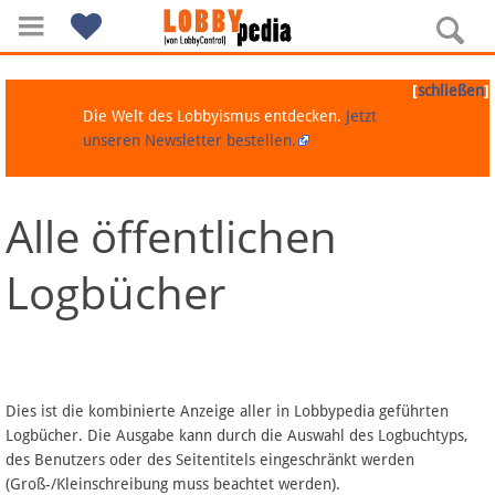
[
]
schließen
Die Welt des Lobbyismus entdecken.
Jetzt
unseren Newsletter bestellen.
Alle öffentlichen
Navigation
Logbücher
Über Lobbypedia
Inhalt A-Z
Artikel nach Kategorien
Dies ist die kombinierte Anzeige aller in Lobbypedia geführten
Logbücher. Die Ausgabe kann durch die Auswahl des Logbuchtyps,
FAQ
des Benutzers oder des Seitentitels eingeschränkt werden
(Groß-/Kleinschreibung muss beachtet werden).