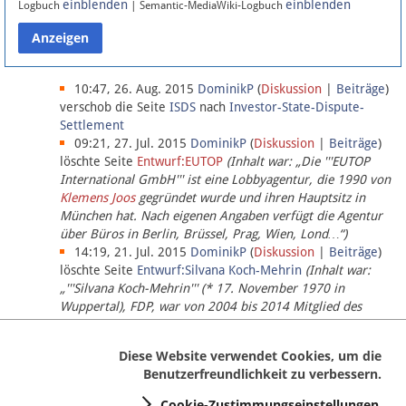
einblenden
einblenden
Logbuch
| Semantic-MediaWiki-Logbuch
Datenschutz
Über Lobbypedia
10:47, 26. Aug. 2015
DominikP
(
Diskussion
|
Beiträge
)
verschob die Seite
ISDS
nach
Investor-State-Dispute-
Settlement
Impressum
09:21, 27. Jul. 2015
DominikP
(
Diskussion
|
Beiträge
)
löschte Seite
Entwurf:EUTOP
(Inhalt war: „Die '''EUTOP
International GmbH''' ist eine Lobbyagentur, die 1990 von
Klemens Joos
gegründet wurde und ihren Hauptsitz in
München hat. Nach eigenen Angaben verfügt die Agentur
über Büros in Berlin, Brüssel, Prag, Wien, Lond…“)
14:19, 21. Jul. 2015
DominikP
(
Diskussion
|
Beiträge
)
löschte Seite
Entwurf:Silvana Koch-Mehrin
(Inhalt war:
„'''Silvana Koch-Mehrin''' (* 17. November 1970 in
Wuppertal), FDP, war von 2004 bis 2014 Mitglied des
Europäischen Parlaments, seit November 2014 ist sie für
die Lob…“ (einziger Bearbeiter:
DominikP
))
Diese Website verwendet Cookies, um die
Benutzerfreundlichkeit zu verbessern.
Cookie-Zustimmungseinstellungen