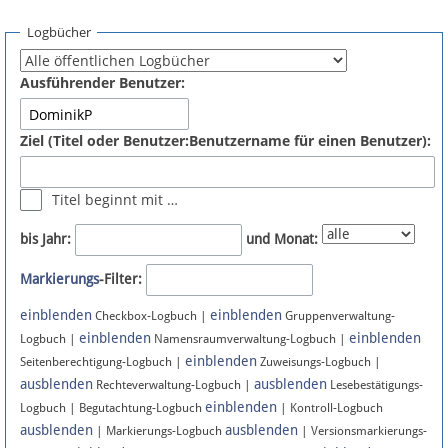
Spenden
Logbücher
Fördermitglied werden
Ausführender Benutzer:
Fehler melden
Ziel (Titel oder Benutzer:Benutzername für einen Benutzer):
Vernetzen
Titel beginnt mit …
Newsletter
bis Jahr:
und Monat:
Bluesky
Markierungs
-Filter:
einblenden
einblenden
Facebook
Checkbox-Logbuch |
Gruppenverwaltung-
einblenden
einblenden
Logbuch |
Namensraumverwaltung-Logbuch |
einblenden
Instagram
Seitenberechtigung-Logbuch |
Zuweisungs-Logbuch |
ausblenden
ausblenden
Rechteverwaltung-Logbuch |
Lesebestätigungs-
einblenden
Logbuch | Begutachtung-Logbuch
| Kontroll-Logbuch
ausblenden
ausblenden
| Markierungs-Logbuch
| Versionsmarkierungs-
Anmelden