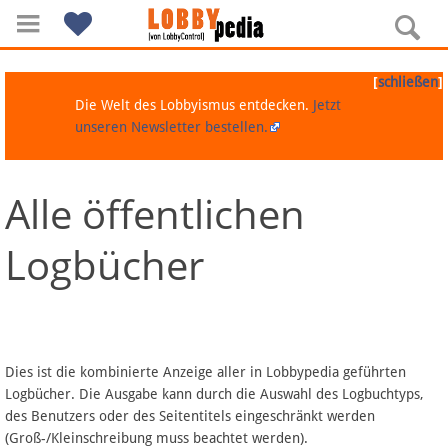
[
]
schließen
Die Welt des Lobbyismus entdecken.
Jetzt
unseren Newsletter bestellen.
Alle öffentlichen
Navigation
Logbücher
Über Lobbypedia
Inhalt A-Z
Artikel nach Kategorien
Dies ist die kombinierte Anzeige aller in Lobbypedia geführten
Logbücher. Die Ausgabe kann durch die Auswahl des Logbuchtyps,
FAQ
des Benutzers oder des Seitentitels eingeschränkt werden
(Groß-/Kleinschreibung muss beachtet werden).