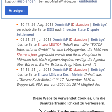
ausblenden
einblenden
Logbuch
| Semantic-MediaWiki-Logbuch
Datenschutz
Über Lobbypedia
10:47, 26. Aug. 2015
DominikP
(
Diskussion
|
Beiträge
)
verschob die Seite
ISDS
nach
Investor-State-Dispute-
Settlement
Impressum
09:21, 27. Jul. 2015
DominikP
(
Diskussion
|
Beiträge
)
löschte Seite
Entwurf:EUTOP
(Inhalt war: „Die '''EUTOP
International GmbH''' ist eine Lobbyagentur, die 1990 von
Klemens Joos
gegründet wurde und ihren Hauptsitz in
München hat. Nach eigenen Angaben verfügt die Agentur
über Büros in Berlin, Brüssel, Prag, Wien, Lond…“)
14:19, 21. Jul. 2015
DominikP
(
Diskussion
|
Beiträge
)
löschte Seite
Entwurf:Silvana Koch-Mehrin
(Inhalt war:
„'''Silvana Koch-Mehrin''' (* 17. November 1970 in
Wuppertal), FDP, war von 2004 bis 2014 Mitglied des
Europäischen Parlaments, seit November 2014 ist sie für
die Lob…“ (einziger Bearbeiter:
DominikP
))
Diese Website verwendet Cookies, um die
Benutzerfreundlichkeit zu verbessern.
Cookie-Zustimmungseinstellungen