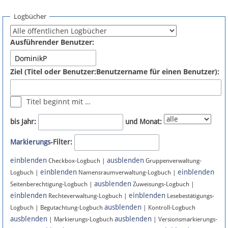
Spenden
Logbücher
Fördermitglied werden
Ausführender Benutzer:
Fehler melden
Ziel (Titel oder Benutzer:Benutzername für einen Benutzer):
Vernetzen
Titel beginnt mit …
Newsletter
bis Jahr:
und Monat:
Bluesky
Markierungs
-Filter:
einblenden
ausblenden
Facebook
Checkbox-Logbuch |
Gruppenverwaltung-
einblenden
einblenden
Logbuch |
Namensraumverwaltung-Logbuch |
ausblenden
Instagram
Seitenberechtigung-Logbuch |
Zuweisungs-Logbuch |
einblenden
einblenden
Rechteverwaltung-Logbuch |
Lesebestätigungs-
ausblenden
Logbuch | Begutachtung-Logbuch
| Kontroll-Logbuch
ausblenden
ausblenden
| Markierungs-Logbuch
| Versionsmarkierungs-
Anmelden