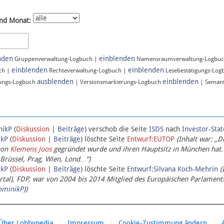
nd Monat:
nden
einblenden
Gruppenverwaltung-Logbuch |
Namensraumverwaltung-Logbu
einblenden
einblenden
ch |
Rechteverwaltung-Logbuch |
Lesebestätigungs-Log
ausblenden
einblenden
ungs-Logbuch
| Versionsmarkierungs-Logbuch
| Semant
nikP
(
Diskussion
|
Beiträge
)
verschob die Seite
ISDS
nach
Investor-Sta
ikP
(
Diskussion
|
Beiträge
)
löschte Seite
Entwurf:EUTOP
(Inhalt war: „D
von
Klemens Joos
gegründet wurde und ihren Hauptsitz in München hat.
 Brüssel, Prag, Wien, Lond…“)
ikP
(
Diskussion
|
Beiträge
)
löschte Seite
Entwurf:Silvana Koch-Mehrin
(
l), FDP, war von 2004 bis 2014 Mitglied des Europäischen Parlaments,
ominikP
))
Über Lobbypedia
Impressum
Cookie-Zustimmung ändern