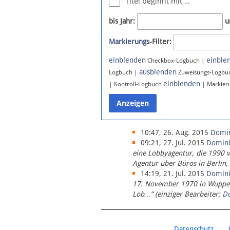
Titel beginnt mit …
Newsletter
bis Jahr:
u
Bluesky
Markierungs
-Filter:
Facebook
Instagram
einblenden
einble
Checkbox-Logbuch |
ausblenden
Logbuch |
Zuweisungs-Logbu
einblenden
| Kontroll-Logbuch
| Markier
10:47, 26. Aug. 2015
Domi
09:21, 27. Jul. 2015
Domin
eine Lobbyagentur, die 1990 
Agentur über Büros in Berlin,
14:19, 21. Jul. 2015
Domin
17. November 1970 in Wupperta
Lob…“ (einziger Bearbeiter:
D
Datenschutz