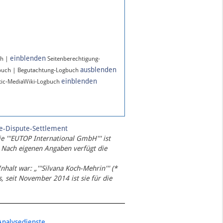
einblenden
ch |
Seitenberechtigung-
ausblenden
buch | Begutachtung-Logbuch
einblenden
ic-MediaWiki-Logbuch
te-Dispute-Settlement
ie '''EUTOP International GmbH''' ist
 Nach eigenen Angaben verfügt die
Inhalt war: „'''Silvana Koch-Mehrin''' (*
 seit November 2014 ist sie für die
Analysedienste