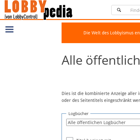
Die Welt des Lobbyismus e
Navigation
Alle öffentli
Über Lobbypedia
Inhalt A-Z
Artikel nach Kategorien
FAQ
Dies ist die kombinierte Anzeige aller
oder des Seitentitels eingeschränkt w
Spenden
Fördermitglied werden
Logbücher
Fehler melden
Vernetzen