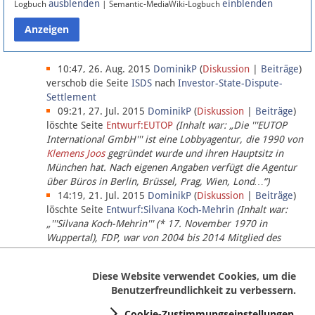
ausblenden
einblenden
Logbuch
| Semantic-MediaWiki-Logbuch
Datenschutz
Über Lobbypedia
10:47, 26. Aug. 2015
DominikP
(
Diskussion
|
Beiträge
)
verschob die Seite
ISDS
nach
Investor-State-Dispute-
Settlement
Impressum
09:21, 27. Jul. 2015
DominikP
(
Diskussion
|
Beiträge
)
löschte Seite
Entwurf:EUTOP
(Inhalt war: „Die '''EUTOP
International GmbH''' ist eine Lobbyagentur, die 1990 von
Klemens Joos
gegründet wurde und ihren Hauptsitz in
München hat. Nach eigenen Angaben verfügt die Agentur
über Büros in Berlin, Brüssel, Prag, Wien, Lond…“)
14:19, 21. Jul. 2015
DominikP
(
Diskussion
|
Beiträge
)
löschte Seite
Entwurf:Silvana Koch-Mehrin
(Inhalt war:
„'''Silvana Koch-Mehrin''' (* 17. November 1970 in
Wuppertal), FDP, war von 2004 bis 2014 Mitglied des
Europäischen Parlaments, seit November 2014 ist sie für
die Lob…“ (einziger Bearbeiter:
DominikP
))
Diese Website verwendet Cookies, um die
Benutzerfreundlichkeit zu verbessern.
Cookie-Zustimmungseinstellungen