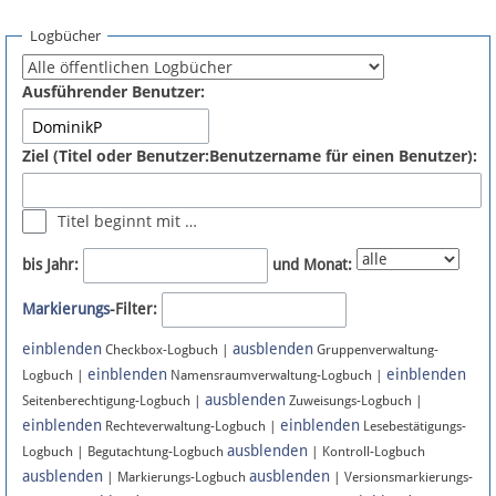
Spenden
Logbücher
Fördermitglied werden
Ausführender Benutzer:
Fehler melden
Ziel (Titel oder Benutzer:Benutzername für einen Benutzer):
Vernetzen
Titel beginnt mit …
Newsletter
bis Jahr:
und Monat:
Bluesky
Markierungs
-Filter:
einblenden
ausblenden
Facebook
Checkbox-Logbuch |
Gruppenverwaltung-
einblenden
einblenden
Logbuch |
Namensraumverwaltung-Logbuch |
ausblenden
Instagram
Seitenberechtigung-Logbuch |
Zuweisungs-Logbuch |
einblenden
einblenden
Rechteverwaltung-Logbuch |
Lesebestätigungs-
ausblenden
Logbuch | Begutachtung-Logbuch
| Kontroll-Logbuch
ausblenden
ausblenden
| Markierungs-Logbuch
| Versionsmarkierungs-
Anmelden