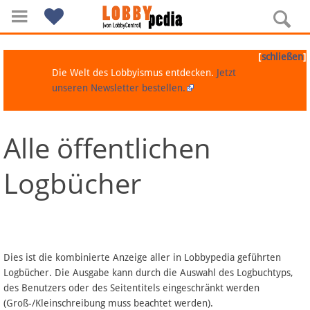
[
]
schließen
Die Welt des Lobbyismus entdecken.
Jetzt
unseren Newsletter bestellen.
Alle öffentlichen
Navigation
Logbücher
Über Lobbypedia
Inhalt A-Z
Artikel nach Kategorien
Dies ist die kombinierte Anzeige aller in Lobbypedia geführten
Logbücher. Die Ausgabe kann durch die Auswahl des Logbuchtyps,
FAQ
des Benutzers oder des Seitentitels eingeschränkt werden
(Groß-/Kleinschreibung muss beachtet werden).