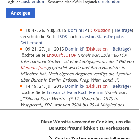
ausblenden
einblenden
Logbuch
| Semantic-MediaWiki-Logbuch
Datenschutz
Über Lobbypedia
10:47, 26. Aug. 2015
DominikP
(
Diskussion
|
Beiträge
)
verschob die Seite
ISDS
nach
Investor-State-Dispute-
Settlement
Impressum
09:21, 27. Jul. 2015
DominikP
(
Diskussion
|
Beiträge
)
löschte Seite
Entwurf:EUTOP
(Inhalt war: „Die '''EUTOP
International GmbH''' ist eine Lobbyagentur, die 1990 von
Klemens Joos
gegründet wurde und ihren Hauptsitz in
München hat. Nach eigenen Angaben verfügt die Agentur
über Büros in Berlin, Brüssel, Prag, Wien, Lond…“)
14:19, 21. Jul. 2015
DominikP
(
Diskussion
|
Beiträge
)
löschte Seite
Entwurf:Silvana Koch-Mehrin
(Inhalt war:
„'''Silvana Koch-Mehrin''' (* 17. November 1970 in
Wuppertal), FDP, war von 2004 bis 2014 Mitglied des
Europäischen Parlaments, seit November 2014 ist sie für
die Lob…“ (einziger Bearbeiter:
DominikP
))
Diese Website verwendet Cookies, um die
Benutzerfreundlichkeit zu verbessern.
Cookie-Zustimmungseinstellungen