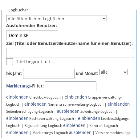
Spenden
Logbücher
Fördermitglied werden
Ausführender Benutzer:
Fehler melden
Ziel (Titel oder Benutzer:Benutzername für einen Benutzer):
Vernetzen
Titel beginnt mit …
Newsletter
bis Jahr:
und Monat:
Bluesky
Markierungs
-Filter:
einblenden
einblenden
Facebook
Checkbox-Logbuch |
Gruppenverwaltung-
einblenden
einblenden
Logbuch |
Namensraumverwaltung-Logbuch |
ausblenden
Instagram
Seitenberechtigung-Logbuch |
Zuweisungs-Logbuch |
einblenden
einblenden
Rechteverwaltung-Logbuch |
Lesebestätigungs-
einblenden
Logbuch | Begutachtung-Logbuch
| Kontroll-Logbuch
einblenden
ausblenden
| Markierungs-Logbuch
| Versionsmarkierungs-
Anmelden