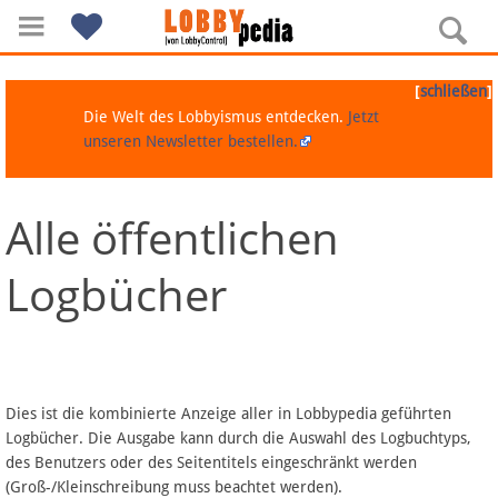
[
]
schließen
Die Welt des Lobbyismus entdecken.
Jetzt
unseren Newsletter bestellen.
Alle öffentlichen
Navigation
Logbücher
Über Lobbypedia
Inhalt A-Z
Artikel nach Kategorien
Dies ist die kombinierte Anzeige aller in Lobbypedia geführten
Logbücher. Die Ausgabe kann durch die Auswahl des Logbuchtyps,
FAQ
des Benutzers oder des Seitentitels eingeschränkt werden
(Groß-/Kleinschreibung muss beachtet werden).