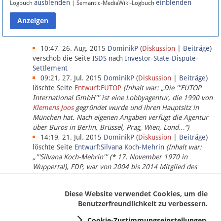
ausblenden
einblenden
Logbuch
| Semantic-MediaWiki-Logbuch
Datenschutz
Über Lobbypedia
10:47, 26. Aug. 2015
DominikP
(
Diskussion
|
Beiträge
)
verschob die Seite
ISDS
nach
Investor-State-Dispute-
Settlement
Impressum
09:21, 27. Jul. 2015
DominikP
(
Diskussion
|
Beiträge
)
löschte Seite
Entwurf:EUTOP
(Inhalt war: „Die '''EUTOP
International GmbH''' ist eine Lobbyagentur, die 1990 von
Klemens Joos
gegründet wurde und ihren Hauptsitz in
München hat. Nach eigenen Angaben verfügt die Agentur
über Büros in Berlin, Brüssel, Prag, Wien, Lond…“)
14:19, 21. Jul. 2015
DominikP
(
Diskussion
|
Beiträge
)
löschte Seite
Entwurf:Silvana Koch-Mehrin
(Inhalt war:
„'''Silvana Koch-Mehrin''' (* 17. November 1970 in
Wuppertal), FDP, war von 2004 bis 2014 Mitglied des
Europäischen Parlaments, seit November 2014 ist sie für
die Lob…“ (einziger Bearbeiter:
DominikP
))
Diese Website verwendet Cookies, um die
Benutzerfreundlichkeit zu verbessern.
Cookie-Zustimmungseinstellungen