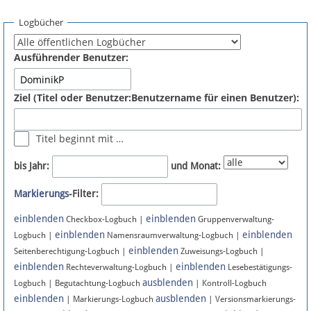
Spenden
Logbücher
Fördermitglied werden
Ausführender Benutzer:
Fehler melden
Ziel (Titel oder Benutzer:Benutzername für einen Benutzer):
Vernetzen
Titel beginnt mit …
Newsletter
bis Jahr:
und Monat:
Bluesky
Markierungs
-Filter:
einblenden
einblenden
Facebook
Checkbox-Logbuch |
Gruppenverwaltung-
einblenden
einblenden
Logbuch |
Namensraumverwaltung-Logbuch |
einblenden
Instagram
Seitenberechtigung-Logbuch |
Zuweisungs-Logbuch |
einblenden
einblenden
Rechteverwaltung-Logbuch |
Lesebestätigungs-
ausblenden
Logbuch | Begutachtung-Logbuch
| Kontroll-Logbuch
einblenden
ausblenden
| Markierungs-Logbuch
| Versionsmarkierungs-
Anmelden