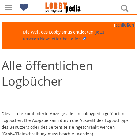
[
]
schließen
Die Welt des Lobbyismus entdecken.
Jetzt
unseren Newsletter bestellen.
Alle öffentlichen
Navigation
Logbücher
Über Lobbypedia
Inhalt A-Z
Artikel nach Kategorien
Dies ist die kombinierte Anzeige aller in Lobbypedia geführten
Logbücher. Die Ausgabe kann durch die Auswahl des Logbuchtyps,
FAQ
des Benutzers oder des Seitentitels eingeschränkt werden
(Groß-/Kleinschreibung muss beachtet werden).