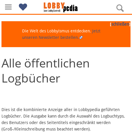
[
]
schließen
Die Welt des Lobbyismus entdecken.
Jetzt
unseren Newsletter bestellen.
Alle öffentlichen
Navigation
Logbücher
Über Lobbypedia
Inhalt A-Z
Artikel nach Kategorien
Dies ist die kombinierte Anzeige aller in Lobbypedia geführten
Logbücher. Die Ausgabe kann durch die Auswahl des Logbuchtyps,
FAQ
des Benutzers oder des Seitentitels eingeschränkt werden
(Groß-/Kleinschreibung muss beachtet werden).