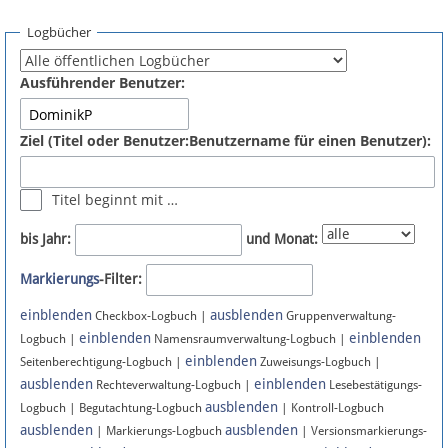
Spenden
Logbücher
Fördermitglied werden
Ausführender Benutzer:
Fehler melden
Ziel (Titel oder Benutzer:Benutzername für einen Benutzer):
Vernetzen
Titel beginnt mit …
Newsletter
bis Jahr:
und Monat:
Bluesky
Markierungs
-Filter:
einblenden
ausblenden
Facebook
Checkbox-Logbuch |
Gruppenverwaltung-
einblenden
einblenden
Logbuch |
Namensraumverwaltung-Logbuch |
einblenden
Instagram
Seitenberechtigung-Logbuch |
Zuweisungs-Logbuch |
ausblenden
einblenden
Rechteverwaltung-Logbuch |
Lesebestätigungs-
ausblenden
Logbuch | Begutachtung-Logbuch
| Kontroll-Logbuch
ausblenden
ausblenden
| Markierungs-Logbuch
| Versionsmarkierungs-
Anmelden