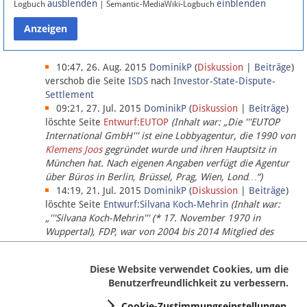
ausblenden
einblenden
Logbuch
| Semantic-MediaWiki-Logbuch
Datenschutz
Über Lobbypedia
10:47, 26. Aug. 2015
DominikP
(
Diskussion
|
Beiträge
)
verschob die Seite
ISDS
nach
Investor-State-Dispute-
Settlement
Impressum
09:21, 27. Jul. 2015
DominikP
(
Diskussion
|
Beiträge
)
löschte Seite
Entwurf:EUTOP
(Inhalt war: „Die '''EUTOP
International GmbH''' ist eine Lobbyagentur, die 1990 von
Klemens Joos
gegründet wurde und ihren Hauptsitz in
München hat. Nach eigenen Angaben verfügt die Agentur
über Büros in Berlin, Brüssel, Prag, Wien, Lond…“)
14:19, 21. Jul. 2015
DominikP
(
Diskussion
|
Beiträge
)
löschte Seite
Entwurf:Silvana Koch-Mehrin
(Inhalt war:
„'''Silvana Koch-Mehrin''' (* 17. November 1970 in
Wuppertal), FDP, war von 2004 bis 2014 Mitglied des
Europäischen Parlaments, seit November 2014 ist sie für
die Lob…“ (einziger Bearbeiter:
DominikP
))
Diese Website verwendet Cookies, um die
Benutzerfreundlichkeit zu verbessern.
Cookie-Zustimmungseinstellungen