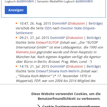
ausblenden
ausblenden
Logbuch
| Semantic-MediaWiki-Logbuch
Datenschutz
Über Lobbypedia
10:47, 26. Aug. 2015
DominikP
(
Diskussion
|
Beiträge
)
verschob die Seite
ISDS
nach
Investor-State-Dispute-
Settlement
Impressum
09:21, 27. Jul. 2015
DominikP
(
Diskussion
|
Beiträge
)
löschte Seite
Entwurf:EUTOP
(Inhalt war: „Die '''EUTOP
International GmbH''' ist eine Lobbyagentur, die 1990 von
Klemens Joos
gegründet wurde und ihren Hauptsitz in
München hat. Nach eigenen Angaben verfügt die Agentur
über Büros in Berlin, Brüssel, Prag, Wien, Lond…“)
14:19, 21. Jul. 2015
DominikP
(
Diskussion
|
Beiträge
)
löschte Seite
Entwurf:Silvana Koch-Mehrin
(Inhalt war:
„'''Silvana Koch-Mehrin''' (* 17. November 1970 in
Wuppertal), FDP, war von 2004 bis 2014 Mitglied des
Europäischen Parlaments, seit November 2014 ist sie für
die Lob…“ (einziger Bearbeiter:
DominikP
))
Diese Website verwendet Cookies, um die
Benutzerfreundlichkeit zu verbessern.
Cookie-Zustimmungseinstellungen