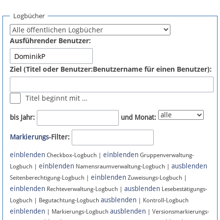
Spenden
Logbücher
Fördermitglied werden
Ausführender Benutzer:
Fehler melden
Ziel (Titel oder Benutzer:Benutzername für einen Benutzer):
Vernetzen
Titel beginnt mit …
Newsletter
bis Jahr:
und Monat:
Bluesky
Markierungs
-Filter:
einblenden
einblenden
Facebook
Checkbox-Logbuch |
Gruppenverwaltung-
einblenden
ausblenden
Logbuch |
Namensraumverwaltung-Logbuch |
einblenden
Instagram
Seitenberechtigung-Logbuch |
Zuweisungs-Logbuch |
einblenden
ausblenden
Rechteverwaltung-Logbuch |
Lesebestätigungs-
ausblenden
Logbuch | Begutachtung-Logbuch
| Kontroll-Logbuch
einblenden
ausblenden
| Markierungs-Logbuch
| Versionsmarkierungs-
Anmelden