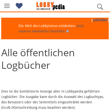
[
]
schließen
Die Welt des Lobbyismus entdecken.
Jetzt
unseren Newsletter bestellen.
Alle öffentlichen
Navigation
Logbücher
Über Lobbypedia
Inhalt A-Z
Artikel nach Kategorien
Dies ist die kombinierte Anzeige aller in Lobbypedia geführten
Logbücher. Die Ausgabe kann durch die Auswahl des Logbuchtyps,
FAQ
des Benutzers oder des Seitentitels eingeschränkt werden
(Groß-/Kleinschreibung muss beachtet werden).