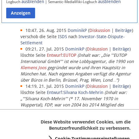
ausblenden
ausblenden
Logbuch
| Semantic-MediaWiki-Logbuch
Datenschutz
Über Lobbypedia
10:47, 26. Aug. 2015
DominikP
(
Diskussion
|
Beiträge
)
verschob die Seite
ISDS
nach
Investor-State-Dispute-
Settlement
Impressum
09:21, 27. Jul. 2015
DominikP
(
Diskussion
|
Beiträge
)
löschte Seite
Entwurf:EUTOP
(Inhalt war: „Die '''EUTOP
International GmbH''' ist eine Lobbyagentur, die 1990 von
Klemens Joos
gegründet wurde und ihren Hauptsitz in
München hat. Nach eigenen Angaben verfügt die Agentur
über Büros in Berlin, Brüssel, Prag, Wien, Lond…“)
14:19, 21. Jul. 2015
DominikP
(
Diskussion
|
Beiträge
)
löschte Seite
Entwurf:Silvana Koch-Mehrin
(Inhalt war:
„'''Silvana Koch-Mehrin''' (* 17. November 1970 in
Wuppertal), FDP, war von 2004 bis 2014 Mitglied des
Europäischen Parlaments, seit November 2014 ist sie für
die Lob…“ (einziger Bearbeiter:
DominikP
))
Diese Website verwendet Cookies, um die
Benutzerfreundlichkeit zu verbessern.
Cookie-Zustimmungseinstellungen