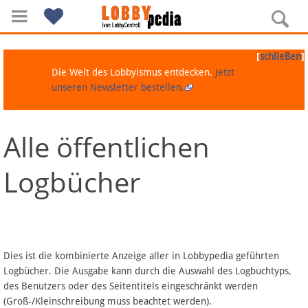
[
]
schließen
Die Welt des Lobbyismus entdecken.
Jetzt
unseren Newsletter bestellen.
Alle öffentlichen
Navigation
Logbücher
Über Lobbypedia
Inhalt A-Z
Artikel nach Kategorien
Dies ist die kombinierte Anzeige aller in Lobbypedia geführten
Logbücher. Die Ausgabe kann durch die Auswahl des Logbuchtyps,
FAQ
des Benutzers oder des Seitentitels eingeschränkt werden
(Groß-/Kleinschreibung muss beachtet werden).