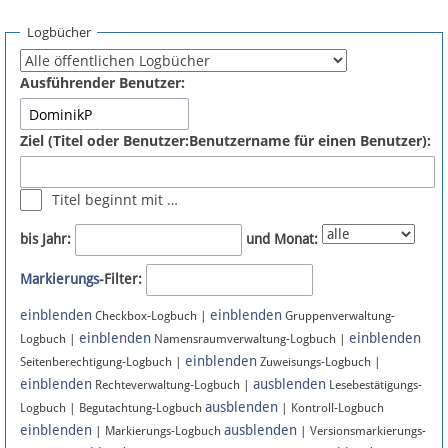
Spenden
Logbücher
Fördermitglied werden
Ausführender Benutzer:
Fehler melden
Ziel (Titel oder Benutzer:Benutzername für einen Benutzer):
Vernetzen
Titel beginnt mit …
Newsletter
bis Jahr:
und Monat:
Bluesky
Markierungs
-Filter:
einblenden
einblenden
Facebook
Checkbox-Logbuch |
Gruppenverwaltung-
einblenden
einblenden
Logbuch |
Namensraumverwaltung-Logbuch |
einblenden
Instagram
Seitenberechtigung-Logbuch |
Zuweisungs-Logbuch |
einblenden
ausblenden
Rechteverwaltung-Logbuch |
Lesebestätigungs-
ausblenden
Logbuch | Begutachtung-Logbuch
| Kontroll-Logbuch
einblenden
ausblenden
| Markierungs-Logbuch
| Versionsmarkierungs-
Anmelden