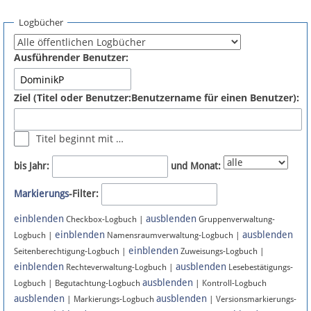
Spenden
Logbücher
Fördermitglied werden
Ausführender Benutzer:
Fehler melden
Ziel (Titel oder Benutzer:Benutzername für einen Benutzer):
Vernetzen
Titel beginnt mit …
Newsletter
bis Jahr:
und Monat:
Bluesky
Markierungs
-Filter:
einblenden
ausblenden
Facebook
Checkbox-Logbuch |
Gruppenverwaltung-
einblenden
ausblenden
Logbuch |
Namensraumverwaltung-Logbuch |
einblenden
Instagram
Seitenberechtigung-Logbuch |
Zuweisungs-Logbuch |
einblenden
ausblenden
Rechteverwaltung-Logbuch |
Lesebestätigungs-
ausblenden
Logbuch | Begutachtung-Logbuch
| Kontroll-Logbuch
ausblenden
ausblenden
| Markierungs-Logbuch
| Versionsmarkierungs-
Anmelden