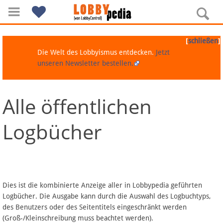
[
]
schließen
Die Welt des Lobbyismus entdecken.
Jetzt
unseren Newsletter bestellen.
Alle öffentlichen
Navigation
Logbücher
Über Lobbypedia
Inhalt A-Z
Artikel nach Kategorien
Dies ist die kombinierte Anzeige aller in Lobbypedia geführten
Logbücher. Die Ausgabe kann durch die Auswahl des Logbuchtyps,
FAQ
des Benutzers oder des Seitentitels eingeschränkt werden
(Groß-/Kleinschreibung muss beachtet werden).