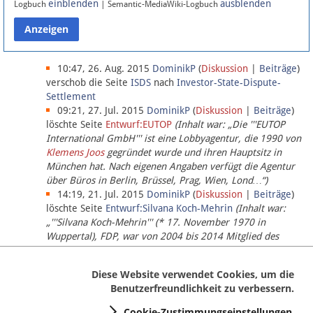
einblenden
ausblenden
Logbuch
| Semantic-MediaWiki-Logbuch
Datenschutz
Über Lobbypedia
10:47, 26. Aug. 2015
DominikP
(
Diskussion
|
Beiträge
)
verschob die Seite
ISDS
nach
Investor-State-Dispute-
Settlement
Impressum
09:21, 27. Jul. 2015
DominikP
(
Diskussion
|
Beiträge
)
löschte Seite
Entwurf:EUTOP
(Inhalt war: „Die '''EUTOP
International GmbH''' ist eine Lobbyagentur, die 1990 von
Klemens Joos
gegründet wurde und ihren Hauptsitz in
München hat. Nach eigenen Angaben verfügt die Agentur
über Büros in Berlin, Brüssel, Prag, Wien, Lond…“)
14:19, 21. Jul. 2015
DominikP
(
Diskussion
|
Beiträge
)
löschte Seite
Entwurf:Silvana Koch-Mehrin
(Inhalt war:
„'''Silvana Koch-Mehrin''' (* 17. November 1970 in
Wuppertal), FDP, war von 2004 bis 2014 Mitglied des
Europäischen Parlaments, seit November 2014 ist sie für
die Lob…“ (einziger Bearbeiter:
DominikP
))
Diese Website verwendet Cookies, um die
Benutzerfreundlichkeit zu verbessern.
Cookie-Zustimmungseinstellungen