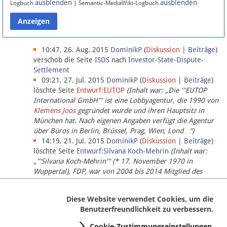
ausblenden
ausblenden
Logbuch
| Semantic-MediaWiki-Logbuch
Datenschutz
Über Lobbypedia
10:47, 26. Aug. 2015
DominikP
(
Diskussion
|
Beiträge
)
verschob die Seite
ISDS
nach
Investor-State-Dispute-
Settlement
Impressum
09:21, 27. Jul. 2015
DominikP
(
Diskussion
|
Beiträge
)
löschte Seite
Entwurf:EUTOP
(Inhalt war: „Die '''EUTOP
International GmbH''' ist eine Lobbyagentur, die 1990 von
Klemens Joos
gegründet wurde und ihren Hauptsitz in
München hat. Nach eigenen Angaben verfügt die Agentur
über Büros in Berlin, Brüssel, Prag, Wien, Lond…“)
14:19, 21. Jul. 2015
DominikP
(
Diskussion
|
Beiträge
)
löschte Seite
Entwurf:Silvana Koch-Mehrin
(Inhalt war:
„'''Silvana Koch-Mehrin''' (* 17. November 1970 in
Wuppertal), FDP, war von 2004 bis 2014 Mitglied des
Europäischen Parlaments, seit November 2014 ist sie für
die Lob…“ (einziger Bearbeiter:
DominikP
))
Diese Website verwendet Cookies, um die
Benutzerfreundlichkeit zu verbessern.
Cookie-Zustimmungseinstellungen