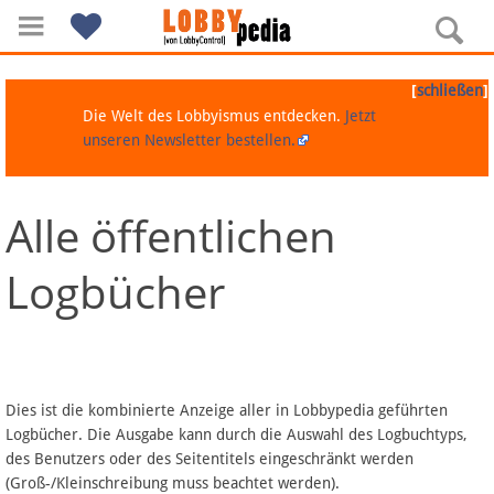
[
]
schließen
Die Welt des Lobbyismus entdecken.
Jetzt
unseren Newsletter bestellen.
Alle öffentlichen
Navigation
Logbücher
Über Lobbypedia
Inhalt A-Z
Artikel nach Kategorien
Dies ist die kombinierte Anzeige aller in Lobbypedia geführten
Logbücher. Die Ausgabe kann durch die Auswahl des Logbuchtyps,
FAQ
des Benutzers oder des Seitentitels eingeschränkt werden
(Groß-/Kleinschreibung muss beachtet werden).