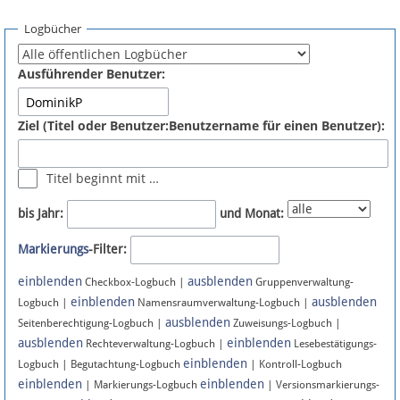
Spenden
Logbücher
Fördermitglied werden
Ausführender Benutzer:
Fehler melden
Ziel (Titel oder Benutzer:Benutzername für einen Benutzer):
Vernetzen
Titel beginnt mit …
Newsletter
bis Jahr:
und Monat:
Bluesky
Markierungs
-Filter:
einblenden
ausblenden
Facebook
Checkbox-Logbuch |
Gruppenverwaltung-
einblenden
ausblenden
Logbuch |
Namensraumverwaltung-Logbuch |
ausblenden
Instagram
Seitenberechtigung-Logbuch |
Zuweisungs-Logbuch |
ausblenden
einblenden
Rechteverwaltung-Logbuch |
Lesebestätigungs-
einblenden
Logbuch | Begutachtung-Logbuch
| Kontroll-Logbuch
einblenden
einblenden
| Markierungs-Logbuch
| Versionsmarkierungs-
Anmelden