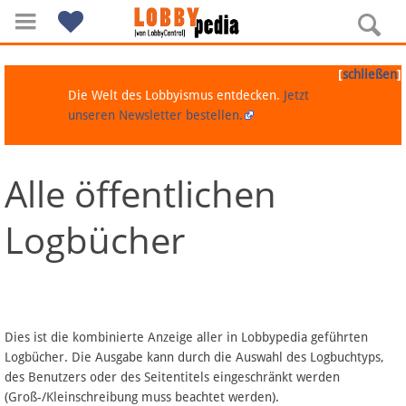
[
]
schließen
Die Welt des Lobbyismus entdecken.
Jetzt
unseren Newsletter bestellen.
Alle öffentlichen
Navigation
Logbücher
Über Lobbypedia
Inhalt A-Z
Artikel nach Kategorien
Dies ist die kombinierte Anzeige aller in Lobbypedia geführten
Logbücher. Die Ausgabe kann durch die Auswahl des Logbuchtyps,
FAQ
des Benutzers oder des Seitentitels eingeschränkt werden
(Groß-/Kleinschreibung muss beachtet werden).