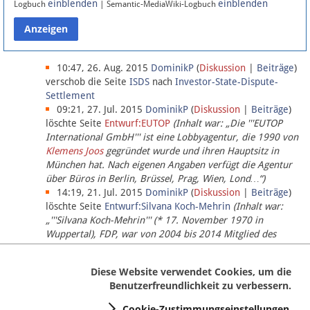
einblenden
einblenden
Logbuch
| Semantic-MediaWiki-Logbuch
Datenschutz
Über Lobbypedia
10:47, 26. Aug. 2015
DominikP
(
Diskussion
|
Beiträge
)
verschob die Seite
ISDS
nach
Investor-State-Dispute-
Settlement
Impressum
09:21, 27. Jul. 2015
DominikP
(
Diskussion
|
Beiträge
)
löschte Seite
Entwurf:EUTOP
(Inhalt war: „Die '''EUTOP
International GmbH''' ist eine Lobbyagentur, die 1990 von
Klemens Joos
gegründet wurde und ihren Hauptsitz in
München hat. Nach eigenen Angaben verfügt die Agentur
über Büros in Berlin, Brüssel, Prag, Wien, Lond…“)
14:19, 21. Jul. 2015
DominikP
(
Diskussion
|
Beiträge
)
löschte Seite
Entwurf:Silvana Koch-Mehrin
(Inhalt war:
„'''Silvana Koch-Mehrin''' (* 17. November 1970 in
Wuppertal), FDP, war von 2004 bis 2014 Mitglied des
Europäischen Parlaments, seit November 2014 ist sie für
die Lob…“ (einziger Bearbeiter:
DominikP
))
Diese Website verwendet Cookies, um die
Benutzerfreundlichkeit zu verbessern.
Cookie-Zustimmungseinstellungen