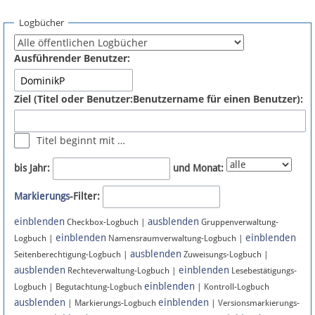
Spenden
Logbücher
Fördermitglied werden
Ausführender Benutzer:
Fehler melden
Ziel (Titel oder Benutzer:Benutzername für einen Benutzer):
Vernetzen
Titel beginnt mit …
Newsletter
bis Jahr:
und Monat:
Bluesky
Markierungs
-Filter:
einblenden
ausblenden
Facebook
Checkbox-Logbuch |
Gruppenverwaltung-
einblenden
einblenden
Logbuch |
Namensraumverwaltung-Logbuch |
ausblenden
Instagram
Seitenberechtigung-Logbuch |
Zuweisungs-Logbuch |
ausblenden
einblenden
Rechteverwaltung-Logbuch |
Lesebestätigungs-
einblenden
Logbuch | Begutachtung-Logbuch
| Kontroll-Logbuch
ausblenden
einblenden
| Markierungs-Logbuch
| Versionsmarkierungs-
Anmelden