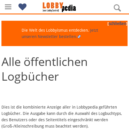
[
]
schließen
Die Welt des Lobbyismus entdecken.
Jetzt
unseren Newsletter bestellen.
Alle öffentlichen
Navigation
Logbücher
Über Lobbypedia
Inhalt A-Z
Artikel nach Kategorien
Dies ist die kombinierte Anzeige aller in Lobbypedia geführten
Logbücher. Die Ausgabe kann durch die Auswahl des Logbuchtyps,
FAQ
des Benutzers oder des Seitentitels eingeschränkt werden
(Groß-/Kleinschreibung muss beachtet werden).