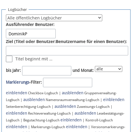
Spenden
Logbücher
Fördermitglied werden
Ausführender Benutzer:
Fehler melden
Ziel (Titel oder Benutzer:Benutzername für einen Benutzer):
Vernetzen
Titel beginnt mit …
Newsletter
bis Jahr:
und Monat:
Bluesky
Markierungs
-Filter:
einblenden
ausblenden
Facebook
Checkbox-Logbuch |
Gruppenverwaltung-
ausblenden
einblenden
Logbuch |
Namensraumverwaltung-Logbuch |
ausblenden
Instagram
Seitenberechtigung-Logbuch |
Zuweisungs-Logbuch |
einblenden
ausblenden
Rechteverwaltung-Logbuch |
Lesebestätigungs-
einblenden
Logbuch | Begutachtung-Logbuch
| Kontroll-Logbuch
einblenden
einblenden
| Markierungs-Logbuch
| Versionsmarkierungs-
Anmelden