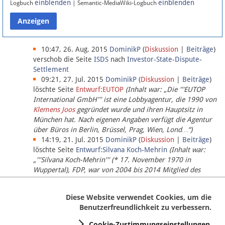
einblenden
einblenden
Logbuch
| Semantic-MediaWiki-Logbuch
Datenschutz
Über Lobbypedia
10:47, 26. Aug. 2015
DominikP
(
Diskussion
|
Beiträge
)
verschob die Seite
ISDS
nach
Investor-State-Dispute-
Settlement
Impressum
09:21, 27. Jul. 2015
DominikP
(
Diskussion
|
Beiträge
)
löschte Seite
Entwurf:EUTOP
(Inhalt war: „Die '''EUTOP
International GmbH''' ist eine Lobbyagentur, die 1990 von
Klemens Joos
gegründet wurde und ihren Hauptsitz in
München hat. Nach eigenen Angaben verfügt die Agentur
über Büros in Berlin, Brüssel, Prag, Wien, Lond…“)
14:19, 21. Jul. 2015
DominikP
(
Diskussion
|
Beiträge
)
löschte Seite
Entwurf:Silvana Koch-Mehrin
(Inhalt war:
„'''Silvana Koch-Mehrin''' (* 17. November 1970 in
Wuppertal), FDP, war von 2004 bis 2014 Mitglied des
Europäischen Parlaments, seit November 2014 ist sie für
die Lob…“ (einziger Bearbeiter:
DominikP
))
Diese Website verwendet Cookies, um die
Benutzerfreundlichkeit zu verbessern.
Cookie-Zustimmungseinstellungen