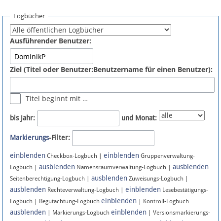
Spenden
Logbücher
Fördermitglied werden
Ausführender Benutzer:
Fehler melden
Ziel (Titel oder Benutzer:Benutzername für einen Benutzer):
Vernetzen
Titel beginnt mit …
Newsletter
bis Jahr:
und Monat:
Bluesky
Markierungs
-Filter:
einblenden
einblenden
Facebook
Checkbox-Logbuch |
Gruppenverwaltung-
ausblenden
ausblenden
Logbuch |
Namensraumverwaltung-Logbuch |
ausblenden
Instagram
Seitenberechtigung-Logbuch |
Zuweisungs-Logbuch |
ausblenden
einblenden
Rechteverwaltung-Logbuch |
Lesebestätigungs-
einblenden
Logbuch | Begutachtung-Logbuch
| Kontroll-Logbuch
ausblenden
einblenden
| Markierungs-Logbuch
| Versionsmarkierungs-
Anmelden