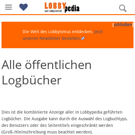
[
]
schließen
Die Welt des Lobbyismus entdecken.
Jetzt
unseren Newsletter bestellen.
Alle öffentlichen
Navigation
Logbücher
Über Lobbypedia
Inhalt A-Z
Artikel nach Kategorien
Dies ist die kombinierte Anzeige aller in Lobbypedia geführten
Logbücher. Die Ausgabe kann durch die Auswahl des Logbuchtyps,
FAQ
des Benutzers oder des Seitentitels eingeschränkt werden
(Groß-/Kleinschreibung muss beachtet werden).