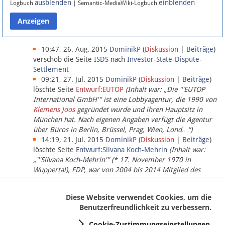
ausblenden
einblenden
Logbuch
| Semantic-MediaWiki-Logbuch
Datenschutz
Über Lobbypedia
10:47, 26. Aug. 2015
DominikP
(
Diskussion
|
Beiträge
)
verschob die Seite
ISDS
nach
Investor-State-Dispute-
Settlement
Impressum
09:21, 27. Jul. 2015
DominikP
(
Diskussion
|
Beiträge
)
löschte Seite
Entwurf:EUTOP
(Inhalt war: „Die '''EUTOP
International GmbH''' ist eine Lobbyagentur, die 1990 von
Klemens Joos
gegründet wurde und ihren Hauptsitz in
München hat. Nach eigenen Angaben verfügt die Agentur
über Büros in Berlin, Brüssel, Prag, Wien, Lond…“)
14:19, 21. Jul. 2015
DominikP
(
Diskussion
|
Beiträge
)
löschte Seite
Entwurf:Silvana Koch-Mehrin
(Inhalt war:
„'''Silvana Koch-Mehrin''' (* 17. November 1970 in
Wuppertal), FDP, war von 2004 bis 2014 Mitglied des
Europäischen Parlaments, seit November 2014 ist sie für
die Lob…“ (einziger Bearbeiter:
DominikP
))
Diese Website verwendet Cookies, um die
Benutzerfreundlichkeit zu verbessern.
Cookie-Zustimmungseinstellungen