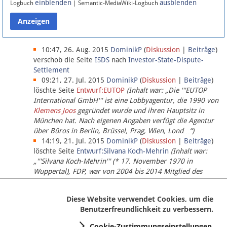
einblenden
ausblenden
Logbuch
| Semantic-MediaWiki-Logbuch
Datenschutz
Über Lobbypedia
10:47, 26. Aug. 2015
DominikP
(
Diskussion
|
Beiträge
)
verschob die Seite
ISDS
nach
Investor-State-Dispute-
Settlement
Impressum
09:21, 27. Jul. 2015
DominikP
(
Diskussion
|
Beiträge
)
löschte Seite
Entwurf:EUTOP
(Inhalt war: „Die '''EUTOP
International GmbH''' ist eine Lobbyagentur, die 1990 von
Klemens Joos
gegründet wurde und ihren Hauptsitz in
München hat. Nach eigenen Angaben verfügt die Agentur
über Büros in Berlin, Brüssel, Prag, Wien, Lond…“)
14:19, 21. Jul. 2015
DominikP
(
Diskussion
|
Beiträge
)
löschte Seite
Entwurf:Silvana Koch-Mehrin
(Inhalt war:
„'''Silvana Koch-Mehrin''' (* 17. November 1970 in
Wuppertal), FDP, war von 2004 bis 2014 Mitglied des
Europäischen Parlaments, seit November 2014 ist sie für
die Lob…“ (einziger Bearbeiter:
DominikP
))
Diese Website verwendet Cookies, um die
Benutzerfreundlichkeit zu verbessern.
Cookie-Zustimmungseinstellungen