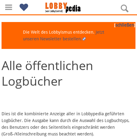
[
]
schließen
Die Welt des Lobbyismus entdecken.
Jetzt
unseren Newsletter bestellen.
Alle öffentlichen
Navigation
Logbücher
Über Lobbypedia
Inhalt A-Z
Artikel nach Kategorien
Dies ist die kombinierte Anzeige aller in Lobbypedia geführten
Logbücher. Die Ausgabe kann durch die Auswahl des Logbuchtyps,
FAQ
des Benutzers oder des Seitentitels eingeschränkt werden
(Groß-/Kleinschreibung muss beachtet werden).