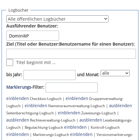
Spenden
Logbücher
Fördermitglied werden
Ausführender Benutzer:
Fehler melden
Ziel (Titel oder Benutzer:Benutzername für einen Benutzer):
Vernetzen
Titel beginnt mit …
Newsletter
bis Jahr:
und Monat:
Bluesky
Markierungs
-Filter:
einblenden
einblenden
Facebook
Checkbox-Logbuch |
Gruppenverwaltung-
einblenden
ausblenden
Logbuch |
Namensraumverwaltung-Logbuch |
einblenden
Instagram
Seitenberechtigung-Logbuch |
Zuweisungs-Logbuch |
ausblenden
ausblenden
Rechteverwaltung-Logbuch |
Lesebestätigungs-
einblenden
Logbuch | Begutachtung-Logbuch
| Kontroll-Logbuch
einblenden
einblenden
| Markierungs-Logbuch
| Versionsmarkierungs-
Anmelden