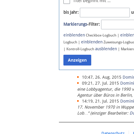
Titel beginnt mit …
Newsletter
bis Jahr:
u
Bluesky
Markierungs
-Filter:
Facebook
Instagram
einblenden
einble
Checkbox-Logbuch |
einblenden
Logbuch |
Zuweisungs-Logbu
ausblenden
| Kontroll-Logbuch
| Markier
10:47, 26. Aug. 2015
Domi
09:21, 27. Jul. 2015
Domin
eine Lobbyagentur, die 1990 
Agentur über Büros in Berlin,
14:19, 21. Jul. 2015
Domin
17. November 1970 in Wupperta
Lob…“ (einziger Bearbeiter:
D
Datenschutz