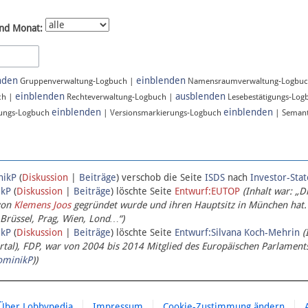
nd Monat:
nden
einblenden
Gruppenverwaltung-Logbuch |
Namensraumverwaltung-Logbu
einblenden
ausblenden
ch |
Rechteverwaltung-Logbuch |
Lesebestätigungs-Log
einblenden
einblenden
ungs-Logbuch
| Versionsmarkierungs-Logbuch
| Semant
nikP
(
Diskussion
|
Beiträge
)
verschob die Seite
ISDS
nach
Investor-Sta
ikP
(
Diskussion
|
Beiträge
)
löschte Seite
Entwurf:EUTOP
(Inhalt war: „D
von
Klemens Joos
gegründet wurde und ihren Hauptsitz in München hat.
 Brüssel, Prag, Wien, Lond…“)
ikP
(
Diskussion
|
Beiträge
)
löschte Seite
Entwurf:Silvana Koch-Mehrin
(
l), FDP, war von 2004 bis 2014 Mitglied des Europäischen Parlaments,
ominikP
))
Über Lobbypedia
Impressum
Cookie-Zustimmung ändern