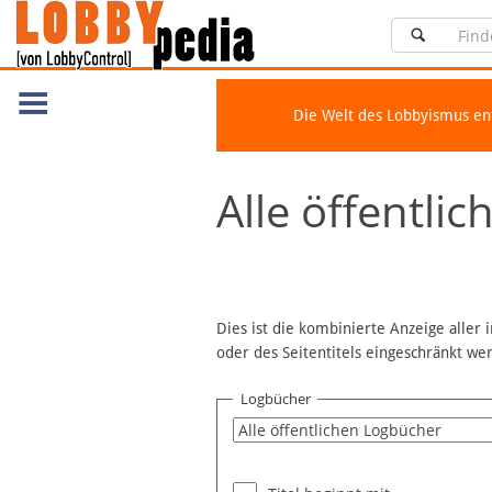
Die Welt des Lobbyismus e
Navigation
Alle öffentli
Über Lobbypedia
Inhalt A-Z
Artikel nach Kategorien
FAQ
Dies ist die kombinierte Anzeige aller
oder des Seitentitels eingeschränkt w
Spenden
Fördermitglied werden
Logbücher
Fehler melden
Vernetzen