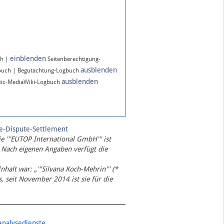
einblenden
ch |
Seitenberechtigung-
ausblenden
buch | Begutachtung-Logbuch
ausblenden
ic-MediaWiki-Logbuch
te-Dispute-Settlement
ie '''EUTOP International GmbH''' ist
 Nach eigenen Angaben verfügt die
Inhalt war: „'''Silvana Koch-Mehrin''' (*
 seit November 2014 ist sie für die
Analysedienste